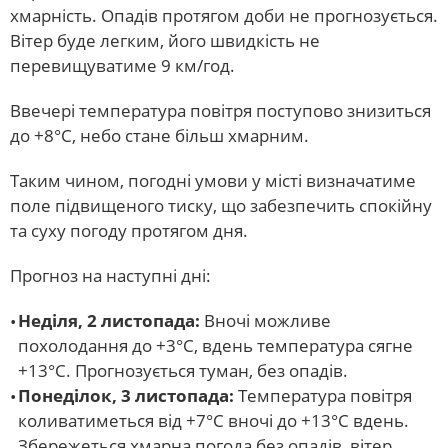
хмарність. Опадів протягом доби не прогнозується.
Вітер буде легким, його швидкість не
перевищуватиме 9 км/год.
Ввечері температура повітря поступово знизиться
до +8°С, небо стане більш хмарним.
Таким чином, погодні умови у місті визначатиме
поле підвищеного тиску, що забезпечить спокійну
та суху погоду протягом дня.
Прогноз на наступні дні:
Неділя, 2 листопада:
Вночі можливе
похолодання до +3°С, вдень температура сягне
+13°С. Прогнозується туман, без опадів.
Понеділок, 3 листопада:
Температура повітря
коливатиметься від +7°С вночі до +13°С вдень.
Збережеться хмарна погода без опадів, вітер