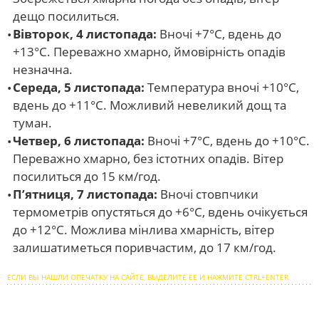
дещо посилиться.
Вівторок, 4 листопада:
Вночі +7°С, вдень до
+13°С. Переважно хмарно, ймовірність опадів
незначна.
Середа, 5 листопада:
Температура вночі +10°С,
вдень до +11°С. Можливий невеликий дощ та
туман.
Четвер, 6 листопада:
Вночі +7°С, вдень до +10°С.
Переважно хмарно, без істотних опадів. Вітер
посилиться до 15 км/год.
П’ятниця, 7 листопада:
Вночі стовпчики
термометрів опустяться до +6°С, вдень очікується
до +12°С. Можлива мінлива хмарність, вітер
залишатиметься поривчастим, до 17 км/год.
ЕСЛИ ВЫ НАШЛИ ОПЕЧАТКУ НА САЙТЕ, ВЫДЕЛИТЕ ЕЕ И НАЖМИТЕ CTRL+ENTER