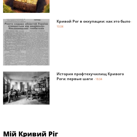
Кривой Рог в оккупации: как это было
-
10.04
История профтехучилищ Кривого
Рога: первые шаги
- 18.04
Мій Кривий Ріг