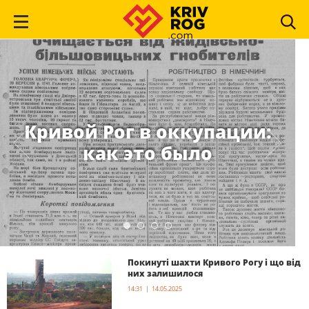
Кривой Рог в оккупации:
как это было
Покинуті шахти Кривого Рогу і що від
них залишилося
14:31 | 14.05.2025