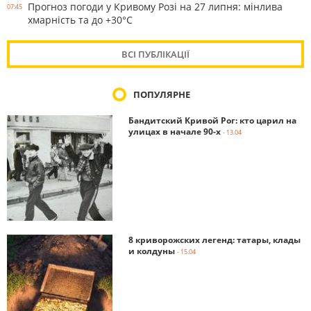
Прогноз погоди у Кривому Розі на 27 липня: мінлива
07:45
хмарність та до +30°С
ВСІ ПУБЛІКАЦІЇ
ПОПУЛЯРНЕ
Бандитский Кривой Рог: кто царил на
улицах в начале 90-х
- 13.04
8 криворожских легенд: татары, клады
и колдуны
- 15.04