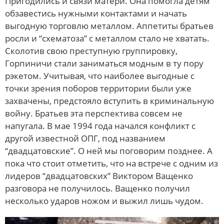
Пригодились и связи матери. Она помогла детям
обзавестись нужными контактами и начать
выгодную торговлю металлом. Аппетиты братьев
росли и “схематоза” с металлом стало не хватать.
Сколотив свою преступную группировку,
Горпиничи стали заниматься модным в ту пору
рэкетом. Учитывая, что наиболее выгодные с
точки зрения поборов территории были уже
захвачены, предстояло вступить в криминальную
войну. Братьев эта перспектива совсем не
напугала. В мае 1994 года начался конфликт с
другой известной ОПГ, под названием
“двадцатовские”. О ней мы поговорим позднее. А
пока что стоит отметить, что на встрече с одним из
лидеров “двадцатовских” Виктором Ващенко
разговора не получилось. Ващенко получил
несколько ударов ножом и выжил лишь чудом.