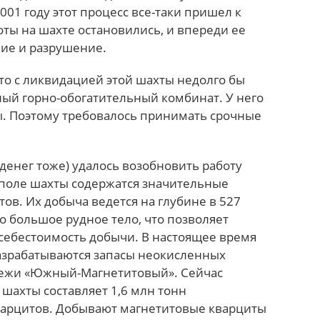
001 году этот процесс все-таки пришел к
ты на шахте остановились, и впереди ее
ие и разрушение.
что с ликвидацией этой шахты недолго бы
ый горно-обогатительный комбинат. У него
ты. Поэтому требовалось принимать срочные
денег тоже) удалось возобновить работу
м поле шахты содержатся значительные
ов. Их добыча ведется на глубине в 527
о большое рудное тело, что позволяет
себестоимость добычи. В настоящее время
азрабатываются запасы неокисленных
лежи «Южный-Магнетитовый». Сейчас
шахты составляет 1,6 млн тонн
варцитов. Добывают магнетитовые кварциты