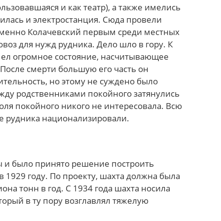
льзовавшаяся и как театр), а также имелись
илась и электростанция. Сюда провели
именно Колачевский первым среди местных
оз для нужд рудника. Дело шло в гору. К
мел огромное состояние, насчитывающее
 После смерти большую его часть он
ительность, но этому не суждено было
жду родственниками покойного затянулись
оля покойного никого не интересовала. Всю
де рудника национализировали.
ы и было принято решение построить
в 1929 году. По проекту, шахта должна была
она тонн в год. С 1934 года шахта носила
торый в ту пору возглавлял тяжелую