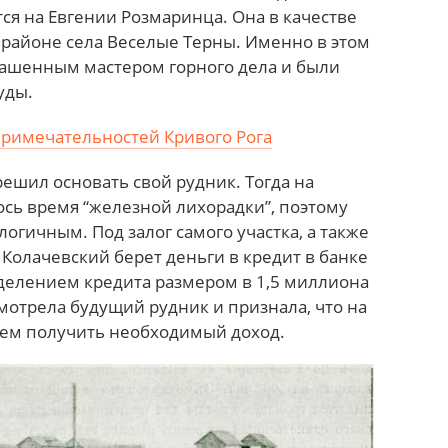
ся на Евгении Розмаринца. Она в качестве
 районе села Веселые Терны. Именно в этом
лашенным мастером горного дела и были
уды.
примечательностей Кривого Рога
ешил основать свой рудник. Тогда на
ось время “железной лихорадки”, поэтому
огичным. Под залог самого участка, а также
 Колачевский берет деньги в кредит в банке
ыделением кредита размером в 1,5 миллиона
мотрела будущий рудник и признала, что на
щем получить необходимый доход.