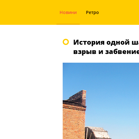
Новини
Ретро
История одной ша
взрыв и забвени