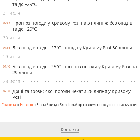
та до +29°С
31 июля
Прогноз погоди у Кривому Розі на 31 липня: без опадів
07:43
та до +29°С
30 июля
Без опадів та до +27°С: погода у Кривому Розі 30 липня
07:54
29 июля
Без опадів та до +25°С: прогноз погоди у Кривому Розі на
07:40
29 липня
28 июля
Дощі та грози: якої погоди чекати 28 липня у Кривому
07:58
Розі
Головна
»
Новини
»
Часы бренда Skmei: выбор современных успешных мужчин
Контакти