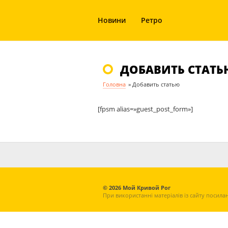
Новини
Ретро
ДОБАВИТЬ СТАТЬ
Головна
»
Добавить статью
[fpsm alias=»guest_post_form»]
© 2026 Мой Кривой Рог
При використанні матеріалів із сайту посила