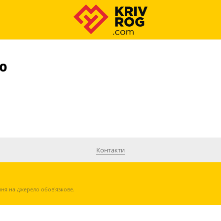
Ю
Контакти
ння на джерело обов'язкове.