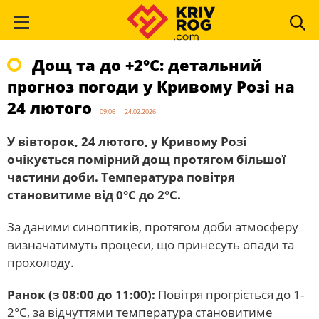
Дощ та до +2°С: детальний
прогноз погоди у Кривому Розі на
24 лютого
09:06 | 24.02.2026
У вівторок, 24 лютого, у Кривому Розі
очікується помірний дощ протягом більшої
частини доби. Температура повітря
становитиме від 0°С до 2°С.
За даними синоптиків, протягом доби атмосферу
визначатимуть процеси, що принесуть опади та
прохолоду.
Ранок (з 08:00 до 11:00):
Повітря прогріється до 1-
2°С, за відчуттями температура становитиме