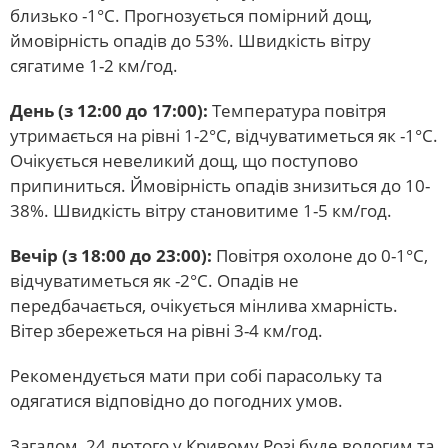
близько -1°С. Прогнозується помірний дощ,
ймовірність опадів до 53%. Швидкість вітру
сягатиме 1-2 км/год.
День (з 12:00 до 17:00):
Температура повітря
утримається на рівні 1-2°С, відчуватиметься як -1°С.
Очікується невеликий дощ, що поступово
припиниться. Ймовірність опадів знизиться до 10-
38%. Швидкість вітру становитиме 1-5 км/год.
Вечір (з 18:00 до 23:00):
Повітря охолоне до 0-1°С,
відчуватиметься як -2°С. Опадів не
передбачається, очікується мінлива хмарність.
Вітер збережеться на рівні 3-4 км/год.
Рекомендується мати при собі парасольку та
одягатися відповідно до погодних умов.
Загалом, 24 лютого у Кривому Розі буде вологим та