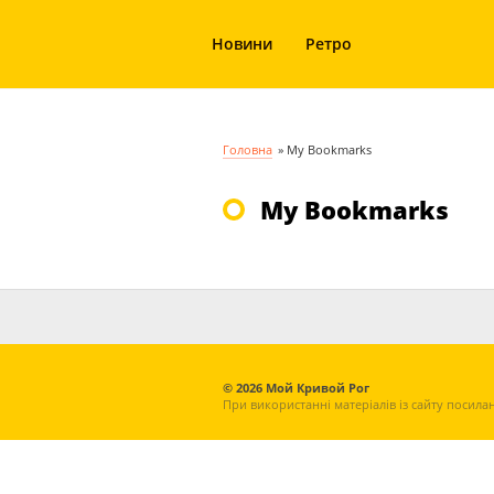
Новини
Ретро
Головна
»
My Bookmarks
My Bookmarks
© 2026 Мой Кривой Рог
При використанні матеріалів із сайту посила