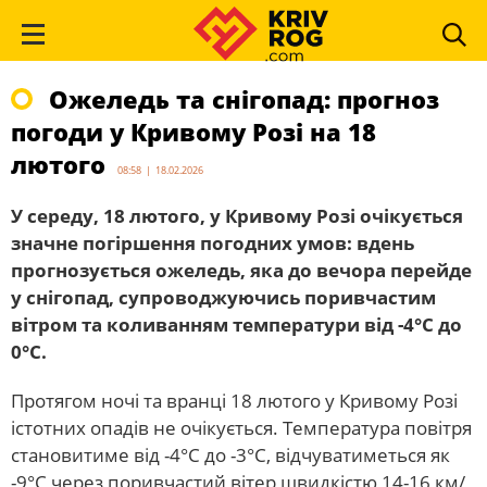
Ожеледь та снігопад: прогноз
погоди у Кривому Розі на 18
лютого
08:58 | 18.02.2026
У середу, 18 лютого, у Кривому Розі очікується
значне погіршення погодних умов: вдень
прогнозується ожеледь, яка до вечора перейде
у снігопад, супроводжуючись поривчастим
вітром та коливанням температури від -4°С до
0°С.
Протягом ночі та вранці 18 лютого у Кривому Розі
істотних опадів не очікується. Температура повітря
становитиме від -4°С до -3°С, відчуватиметься як
-9°С через поривчастий вітер швидкістю 14-16 км/