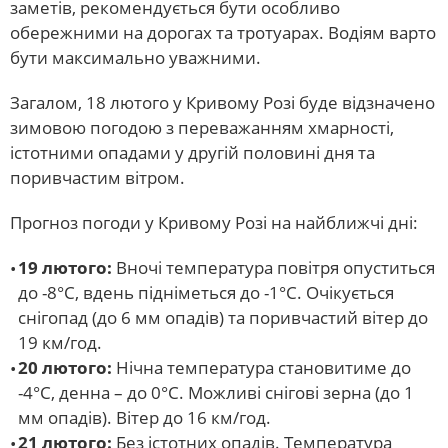
заметів, рекомендується бути особливо
обережними на дорогах та тротуарах. Водіям варто
бути максимально уважними.
Загалом, 18 лютого у Кривому Розі буде відзначено
зимовою погодою з переважанням хмарності,
істотними опадами у другій половині дня та
поривчастим вітром.
Прогноз погоди у Кривому Розі на найближчі дні:
19 лютого:
Вночі температура повітря опуститься
до -8°С, вдень підніметься до -1°С. Очікується
снігопад (до 6 мм опадів) та поривчастий вітер до
19 км/год.
20 лютого:
Нічна температура становитиме до
-4°С, денна – до 0°С. Можливі снігові зерна (до 1
мм опадів). Вітер до 16 км/год.
21 лютого:
Без істотних опадів. Температура