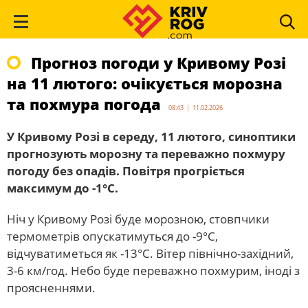
Прогноз погоди у Кривому Розі
на 11 лютого: очікується морозна
та похмура погода
08:43 | 11.02.2026
У Кривому Розі в середу, 11 лютого, синоптики
прогнозують морозну та переважно похмуру
погоду без опадів. Повітря прогріється
максимум до -1°С.
Ніч у Кривому Розі буде морозною, стовпчики
термометрів опускатимуться до -9°С,
відчуватиметься як -13°С. Вітер північно-західний,
3-6 км/год. Небо буде переважно похмурим, іноді з
проясненнями.