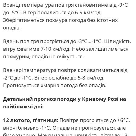
Вранці температура повітря становитиме від -9°С
до -5°С. Вітер посилиться до 6-9 км/год.
Зберігатиметься похмура погода без істотних
опадів.
Вдень повітря прогріється до -3°С…-1°С. Швидкість
вітру сягатиме 7-10 км/год. Небо залишатиметься
похмурим, опадів не очікується.
Ввечері температура повітря коливатиметься від
-2°С до -1°С. Вітер ослабне до 5-8 км/год.
Прогнозується хмарна погода без опадів.
Детальний прогноз погоди у Кривому Розі на
найближчі дні:
12 лютого, п’ятниця:
Повітря прогріється до +6°С,
вночі близько -1°С. Опадів не прогнозується, але
буде хмарно. Максимальна швидкість вітру до 13