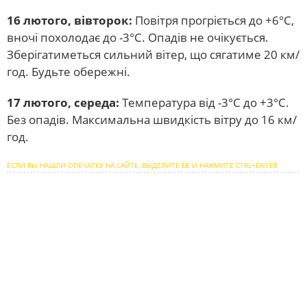
16 лютого, вівторок:
Повітря прогріється до +6°С,
вночі похолодає до -3°С. Опадів не очікується.
Зберігатиметься сильний вітер, що сягатиме 20 км/
год. Будьте обережні.
17 лютого, середа:
Температура від -3°С до +3°С.
Без опадів. Максимальна швидкість вітру до 16 км/
год.
ЕСЛИ ВЫ НАШЛИ ОПЕЧАТКУ НА САЙТЕ, ВЫДЕЛИТЕ ЕЕ И НАЖМИТЕ CTRL+ENTER