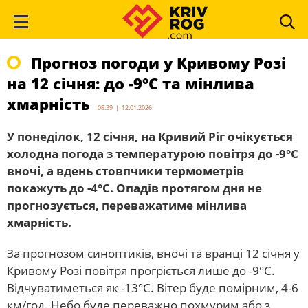
Прогноз погоди у Кривому Розі
на 12 січня: до -9°С та мінлива
хмарність
08:39 | 12.01.2026
У понеділок, 12 січня, на Кривий Ріг очікується
холодна погода з температурою повітря до -9°С
вночі, а вдень стовпчики термометрів
покажуть до -4°С. Опадів протягом дня не
прогнозується, переважатиме мінлива
хмарність.
За прогнозом синоптиків, вночі та вранці 12 січня у
Кривому Розі повітря прогріється лише до -9°С.
Відчуватиметься як -13°С. Вітер буде помірним, 4-6
км/год. Небо буде переважно похмурим або з