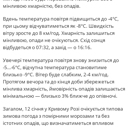
мінливою хмарністю, без опадів.
Вдень температура повітря підвищиться до -4°С,
при цьому відчуватиметься як -8°С. Швидкість
вітру зросте до 8 км/год. Хмарність залишиться
мінливою, опади не очікуються. Схід сонця
відбудеться о 07:32, а захід — о 16:16.
Увечері температура повітря знову знизиться до
-5…-6°С, відчутна температура становитиме
близько -9°С. Вітер буде слабким, 2-4 км/год.
Протягом вечора та до кінця доби збережеться
мінлива хмарність, ймовірність опадів залишається
мінімальною — близько 3% ближче до опівночі.
Загалом, 12 січня у Кривому Розі очікується типова
зимова погода з помірними морозами та без
істотних опадів, що визначатиметься впливом