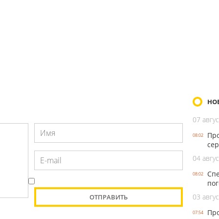
НО
07 авгус
Про
08:02
сер
04 авгус
Спе
08:02
пог
03 авгус
Про
07:54