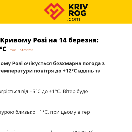
Кривому Розі на 14 березня:
°С
09:03 | 14.03.2026
вому Розі очікується безхмарна погода з
мператури повітря до +12°С вдень та
гріється від +5°С до +1°С. Вітер буде
турою близько +1°С, при цьому вітер