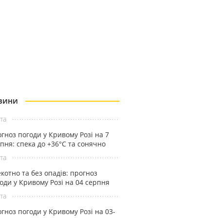
ВИНИ
та
гноз погоди у Кривому Розі на 7
пня: спека до +36°С та сонячно
та
котно та без опадів: прогноз
оди у Кривому Розі на 04 серпня
та
гноз погоди у Кривому Розі на 03-