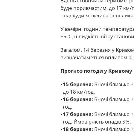
Вдень стовпчики термометрів
буде поривчастим, до 17 км/
подекуди можлива невелика 
У вечірні години температура
+5°С, швидкість вітру станов
Загалом, 14 березня у Кривом
визначатиметься впливом а
Прогноз погоди у Кривому Р
15 березня:
Вночі близько +
до 18 км/год.
16 березня:
Вночі близько +2
год.
17 березня:
Вночі близько +3
год. Ймовірність опадів 5%.
18 березня:
Вночі близько +