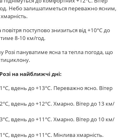
 піднімуться до комфортних +12°С. Вітер
год. Небо залишатиметься переважно ясним,
хмарність.
 повітря поступово знизиться від +10°С до
итиме 8-10 км/год.
у Розі пануватиме ясна та тепла погода, що
нтициклону.
озі на найближчі дні:
1°С, вдень до +13°С. Переважно ясно. Вітер
°С, вдень до +12°С. Хмарно. Вітер до 13 км/
°С, вдень до +11°С. Хмарно. Вітер до 10 км/
1°С, вдень до +11°С. Мінлива хмарність.