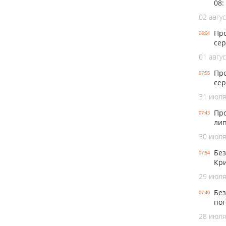
08:
02 авгус
Про
08:04
сер
01 авгус
Про
07:55
сер
31 июля
Про
07:43
лип
30 июля
Без
07:54
Кри
29 июля
Без
07:40
пог
28 июля