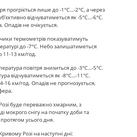
тря прогріється лише до -1°С…-2°С, а через
уб’єктивно відчуватиметься як -5°С…-6°С.
 Опадів не очікується.
впчики термометрів показуватимуть
пературі до -7°С. Небо залишатиметься
 11-13 км/год.
мпература повітря знизиться до -3°С…-5°С.
ура відчуватиметься як -8°С…-11°С.
4-16 км/год. Опадів не прогнозується,
фера.
 Розі буде переважно хмарним, з
і мокрого снігу на початку доби та
 протягом усього дня.
ривому Розі на наступні дні: