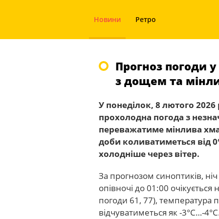
Новини
Ретро
Прогноз погоди у 
з дощем та мінл
У понеділок, 8 лютого 2026 
прохолодна погода з незна
переважатиме мінлива хмар
доби коливатиметься від 0°
холодніше через вітер.
За прогнозом синоптиків, ніч
опівночі до 01:00 очікується 
погоди 61, 77), температура 
відчуватиметься як -3°С…-4°С.