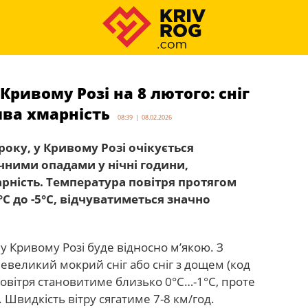
Кривому Розі на 8 лютого: сніг
ива хмарність
08:39 | 08.02.2026
року, у Кривому Розі очікується
чними опадами у нічні години,
ність. Температура повітря протягом
С до -5°С, відчуватиметься значно
 у Кривому Розі буде відносно м’якою. З
невеликий мокрий сніг або сніг з дощем (код
повітря становитиме близько 0°С…-1°С, проте
 Швидкість вітру сягатиме 7-8 км/год.