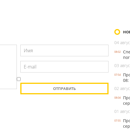
НО
04 авгус
Спе
08:02
пог
03 авгус
Про
07:54
08:
02 авгус
Про
08:04
сер
01 авгус
Про
07:55
сер