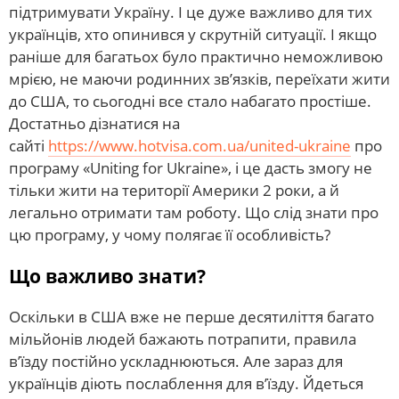
підтримувати Україну. І це дуже важливо для тих
українців, хто опинився у скрутній ситуації. І якщо
раніше для багатьох було практично неможливою
мрією, не маючи родинних зв’язків, переїхати жити
до США, то сьогодні все стало набагато простіше.
Достатньо дізнатися на
сайті
https://www.hotvisa.com.ua/united-ukraine
про
програму «Uniting for Ukraine», і це дасть змогу не
тільки жити на території Америки 2 роки, а й
легально отримати там роботу. Що слід знати про
цю програму, у чому полягає її особливість?
Що важливо знати?
Оскільки в США вже не перше десятиліття багато
мільйонів людей бажають потрапити, правила
в’їзду постійно ускладнюються. Але зараз для
українців діють послаблення для в’їзду. Йдеться