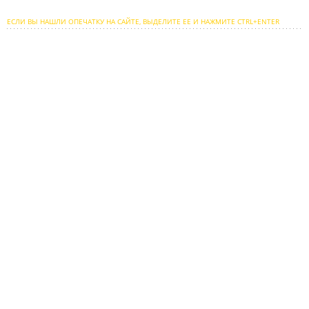
ЕСЛИ ВЫ НАШЛИ ОПЕЧАТКУ НА САЙТЕ, ВЫДЕЛИТЕ ЕЕ И НАЖМИТЕ CTRL+ENTER