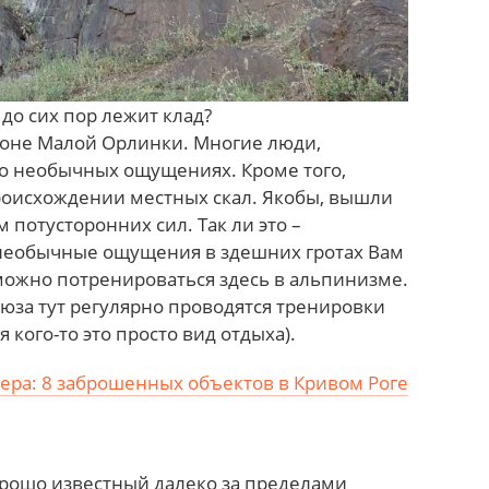
 до сих пор лежит клад?
йоне Малой Орлинки. Многие люди,
 о необычных ощущениях. Кроме того,
происхождении местных скал. Якобы, вышли
 потусторонних сил. Так ли это –
 необычные ощущения в здешних гротах Вам
 можно потренироваться здесь в альпинизме.
юза тут регулярно проводятся тренировки
я кого-то это просто вид отдыха).
кера: 8 заброшенных объектов в Кривом Роге
орошо известный далеко за пределами