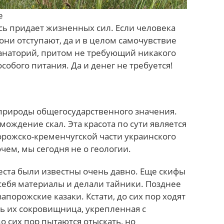
е
сь придает жизненных сил. Если человека
 они отступают, да и в целом самочувствие
анаторий, притом не требующий никакого
обого питания. Да и денег не требуется!
природы общегосударственного значения.
мождение скал. Эта красота по сути является
рожско-кременчугской части украинского
чем, мы сегодня не о геологии.
еста были известны очень давно. Еще скифы
себя материалы и делали тайники. Позднее
апорожские казаки. Кстати, до сих пор ходят
сь их сокровищница, укрепленная с
до сих пор пытаются отыскать, но