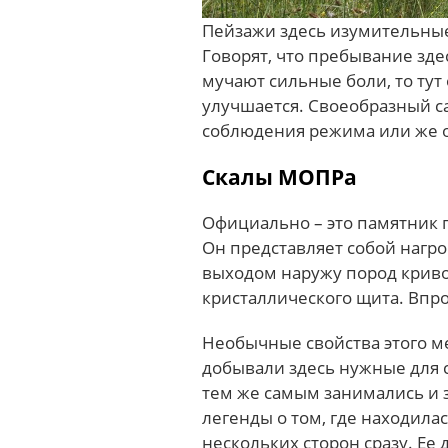
Пейзажи здесь изумительны
Говорят, что пребывание зде
мучают сильные боли, то тут
улучшается. Своеобразный с
соблюдения режима или же ос
Скалы МОПРа
Официально – это памятник 
Он представляет собой нагро
выходом наружу пород криво
кристаллического щита. Впро
Необычные свойства этого м
добывали здесь нужные для 
тем же самым занимались и з
легенды о том, где находила
нескольких сторон сразу. Ее 