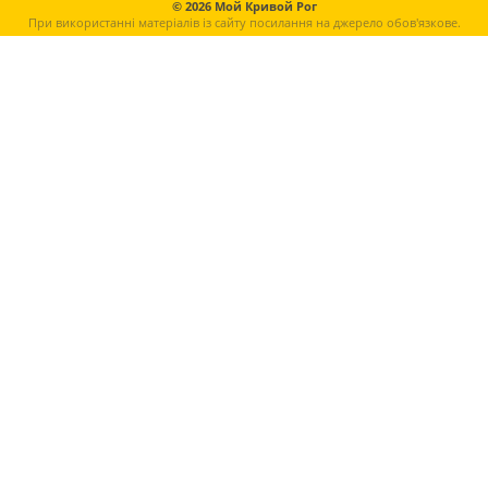
© 2026 Мой Кривой Рог
При використанні матеріалів із сайту посилання на джерело обов'язкове.