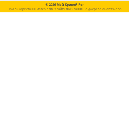
© 2026 Мой Кривой Рог
При використанні матеріалів із сайту посилання на джерело обов'язкове.