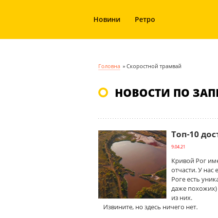
Новини
Ретро
Головна
»
Скоростной трамвай
НОВОСТИ ПО ЗАП
Топ-10 до
9.04.21
Кривой Рог им
отчасти. У нас
Роге есть уни
даже похожих) 
из них.
Извините, но здесь ничего нет.