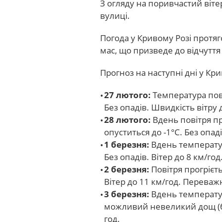
З огляду на поривчастий віт
вулиці.
Погода у Кривому Розі протя
мас, що призведе до відчутт
Прогноз на наступні дні у Кри
27 лютого:
Температура пові
Без опадів. Швидкість вітру
28 лютого:
Вдень повітря пр
опуститься до -1°С. Без опад
1 березня:
Вдень температур
Без опадів. Вітер до 8 км/го
2 березня:
Повітря прогрієть
Вітер до 11 км/год. Переваж
3 березня:
Вдень температур
можливий невеликий дощ (бл
год.