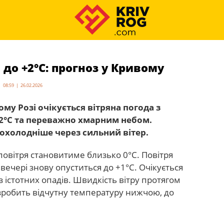
 до +2°С: прогноз у Кривому
08:59 | 26.02.2026
ому Розі очікується вітряна погода з
2°С та переважно хмарним небом.
охолодніше через сильний вітер.
повітря становитиме близько 0°С. Повітря
ввечері знову опуститься до +1°С. Очікується
 істотних опадів. Швидкість вітру протягом
 зробить відчутну температуру нижчою, до