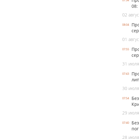
Про
07:54
08:
02 авгус
Про
08:04
сер
01 авгус
Про
07:55
сер
31 июля
Про
07:43
лип
30 июля
Без
07:54
Кри
29 июля
Без
07:40
пог
28 июля