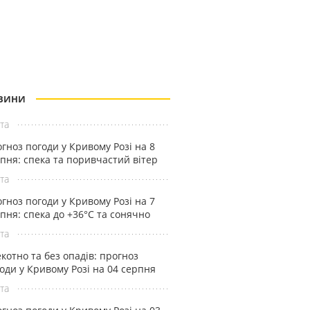
ВИНИ
та
гноз погоди у Кривому Розі на 8
пня: спека та поривчастий вітер
та
гноз погоди у Кривому Розі на 7
пня: спека до +36°С та сонячно
та
котно та без опадів: прогноз
оди у Кривому Розі на 04 серпня
та