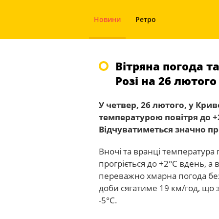
Новини
Ретро
Вітряна погода та
Розі на 26 лютого
У четвер, 26 лютого, у Крив
температурою повітря до +
Відчуватиметься значно пр
Вночі та вранці температура 
прогріється до +2°С вдень, а 
переважно хмарна погода без
доби сягатиме 19 км/год, що
-5°С.