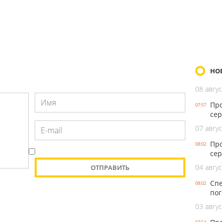
НО
08 авгус
Про
07:57
сер
07 авгус
Про
08:02
сер
04 авгус
Спе
08:02
пог
03 авгус