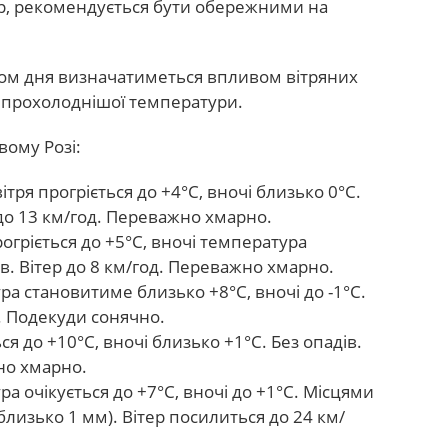
ер, рекомендується бути обережними на
гом дня визначатиметься впливом вітряних
я прохолоднішої температури.
вому Розі:
тря прогріється до +4°С, вночі близько 0°С.
 до 13 км/год. Переважно хмарно.
огріється до +5°С, вночі температура
ів. Вітер до 8 км/год. Переважно хмарно.
а становитиме близько +8°С, вночі до -1°С.
д. Подекуди сонячно.
ся до +10°С, вночі близько +1°С. Без опадів.
но хмарно.
а очікується до +7°С, вночі до +1°С. Місцями
изько 1 мм). Вітер посилиться до 24 км/