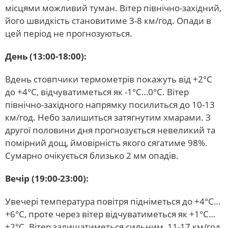
місцями можливий туман. Вітер північно-західний,
його швидкість становитиме 3-8 км/год. Опади в
цей період не прогнозуються.
День (13:00-18:00):
Вдень стовпчики термометрів покажуть від +2°С
до +4°С, відчуватиметься як -1°С…0°С. Вітер
північно-західного напрямку посилиться до 10-13
км/год. Небо залишиться затягнутим хмарами. З
другої половини дня прогнозується невеликий та
помірний дощ, ймовірність якого сягатиме 98%.
Сумарно очікується близько 2 мм опадів.
Вечір (19:00-23:00):
Увечері температура повітря підніметься до +4°С…
+6°С, проте через вітер відчуватиметься як +1°С…
+2°С. Вітер залишатиметься сильним, 11-17 км/год,