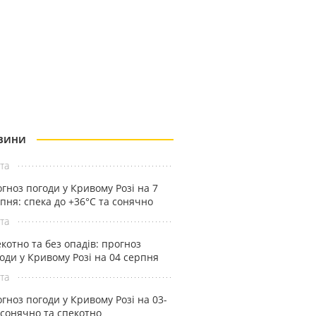
ВИНИ
та
гноз погоди у Кривому Розі на 7
пня: спека до +36°С та сонячно
та
котно та без опадів: прогноз
оди у Кривому Розі на 04 серпня
та
гноз погоди у Кривому Розі на 03-
 сонячно та спекотно