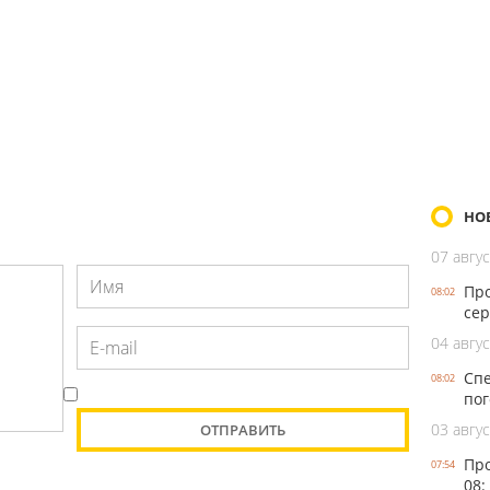
НО
07 авгус
Про
08:02
сер
04 авгус
Спе
08:02
пог
03 авгус
Про
07:54
08: