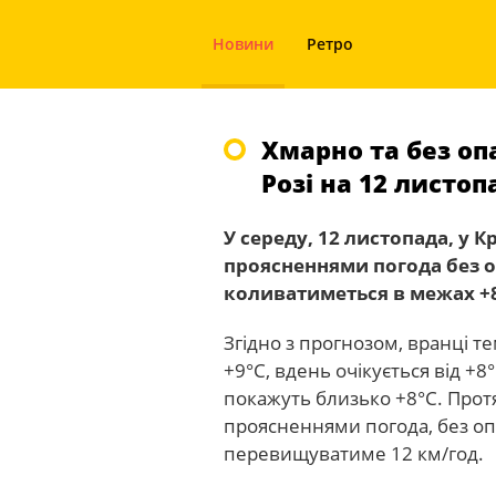
Новини
Ретро
Хмарно та без оп
Розі на 12 листоп
У середу, 12 листопада, у 
проясненнями погода без о
коливатиметься в межах +
Згідно з прогнозом, вранці 
+9°С, вдень очікується від +8
покажуть близько +8°С. Про
проясненнями погода, без опа
перевищуватиме 12 км/год.