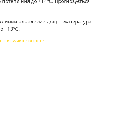
е потепління до +14°С. Прогнозується
.
ливий невеликий дощ. Температура
до +13°С.
Е ЕЕ И НАЖМИТЕ CTRL+ENTER