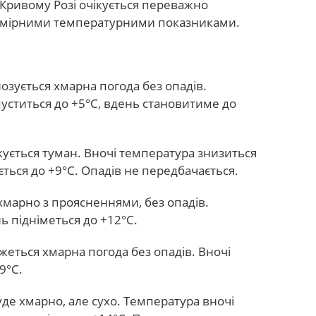
 Кривому Розі очікується переважно
помірними температурними показниками.
озується хмарна погода без опадів.
пуститься до +5°С, вдень становитиме до
кується туман. Вночі температура знизиться
ється до +9°С. Опадів не передбачається.
хмарно з проясненнями, без опадів.
ь підніметься до +12°С.
еться хмарна погода без опадів. Вночі
9°С.
де хмарно, але сухо. Температура вночі