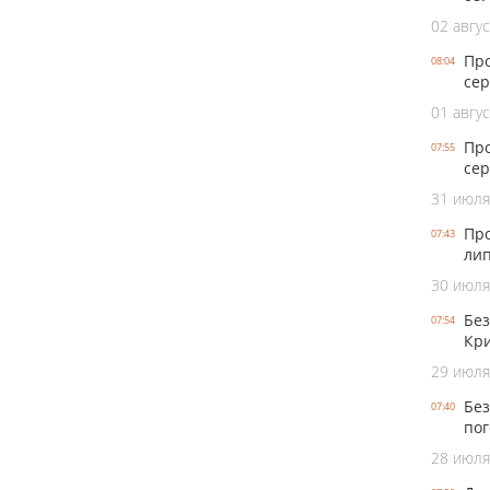
02 авгус
Про
08:04
сер
01 авгус
Про
07:55
сер
31 июля
Про
07:43
лип
30 июля
Без
07:54
Кри
29 июля
Без
07:40
пог
28 июля