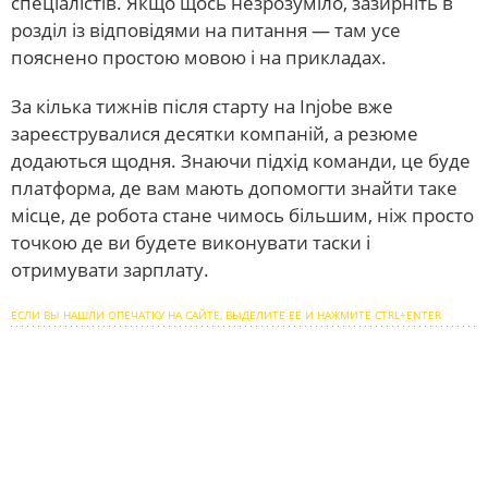
спеціалістів. Якщо щось незрозуміло, зазирніть в
розділ із відповідями на питання — там усе
пояснено простою мовою і на прикладах.
За кілька тижнів після старту на Injobe вже
зареєструвалися десятки компаній, а резюме
додаються щодня. Знаючи підхід команди, це буде
платформа, де вам мають допомогти знайти таке
місце, де робота стане чимось більшим, ніж просто
точкою де ви будете виконувати таски і
отримувати зарплату.
ЕСЛИ ВЫ НАШЛИ ОПЕЧАТКУ НА САЙТЕ, ВЫДЕЛИТЕ ЕЕ И НАЖМИТЕ CTRL+ENTER