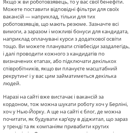
Якщо ж ви роботовзявець, то у вас свої бенефіти.
Можете поставити відповідні фільтри для своїх
вакансій — наприклад, тільки для тих
роботовзявців, що мають резюме. Зазначте всі
вимоги, а заразом і можливі бонуси для кандидата,
наприклад оплачувані курси з додаткової освіти
тощо. Ви можете планувати співбесіди заздалегідь,
і далі проводити кожного з кандидатів по
визначених етапах, або підключати декількох
співробітників, якщо ви плануєте масштабний
рекрутинг і у вас цим займатиметься декілька
людей.
Наразі на сайті вже вистачає і вакансій за
кордоном, тож можна шукати роботу хоч у Берліні,
хоч у Нью-Йорку. А ще на сайті є блог, де можна
почитати, як будувати кар’єру в діджитал, що зараз
у тренді та як компаніям привабити крутих