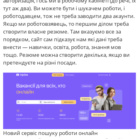
авторизація, і ось ми в робочому кабінеті (до речі, їх
тут аж два). Ви можете бути і шукачем роботи, і
роботодавцем, тож не треба заводити два акаунти.
Якщо ми роботовзявець, то першим ділом треба
створити власне резюме. Там вказуємо все за
порядком, сайт сам підказує нам які дані треба
внести — навички, освіта, робота, знання мов
тощо. Резюме можна створити декілька, якщо ви
претендуєте на різні посади.
Новий сервіс пошуку роботи онлайн