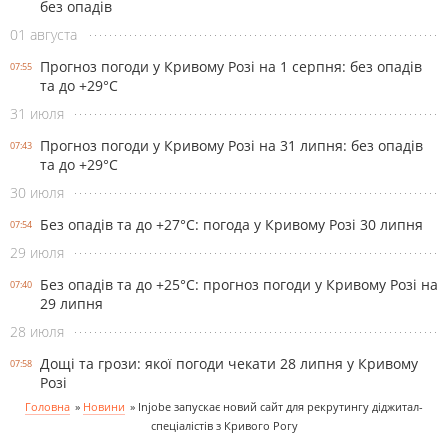
без опадів
01 августа
Прогноз погоди у Кривому Розі на 1 серпня: без опадів
07:55
та до +29°С
31 июля
Прогноз погоди у Кривому Розі на 31 липня: без опадів
07:43
та до +29°С
30 июля
Без опадів та до +27°С: погода у Кривому Розі 30 липня
07:54
29 июля
Без опадів та до +25°С: прогноз погоди у Кривому Розі на
07:40
29 липня
28 июля
Дощі та грози: якої погоди чекати 28 липня у Кривому
07:58
Розі
Головна
»
Новини
»
Injobe запускає новий сайт для рекрутингу діджитал-
спеціалістів з Кривого Рогу