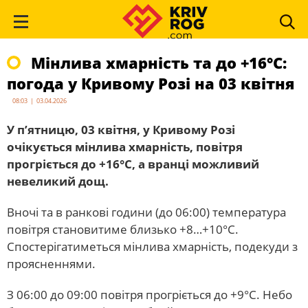
Мінлива хмарність та до +16°С:
погода у Кривому Розі на 03 квітня
08:03 | 03.04.2026
У п’ятницю, 03 квітня, у Кривому Розі
очікується мінлива хмарність, повітря
прогріється до +16°С, а вранці можливий
невеликий дощ.
Вночі та в ранкові години (до 06:00) температура
повітря становитиме близько +8…+10°С.
Спостерігатиметься мінлива хмарність, подекуди з
проясненнями.
З 06:00 до 09:00 повітря прогріється до +9°С. Небо