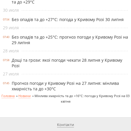
та до +29°С
30 июля
Без опадів та до +27°С: погода у Кривому Розі 30 липня
07:54
29 июля
Без опадів та до +25°С: прогноз погоди у Кривому Розі на
07:40
29 липня
28 июля
Дощі та грози: якої погоди чекати 28 липня у Кривому
07:58
Розі
27 июля
Прогноз погоди у Кривому Розі на 27 липня: мінлива
07:45
хмарність та до +30°С
Головна
»
Новини
»
Мінлива хмарність та до +16°С: погода у Кривому Розі на 03
квітня
Контакти