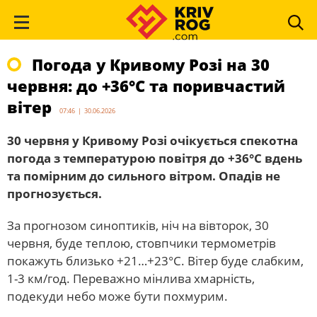
Погода у Кривому Розі на 30
червня: до +36°С та поривчастий
вітер
07:46 | 30.06.2026
30 червня у Кривому Розі очікується спекотна
погода з температурою повітря до +36°С вдень
та помірним до сильного вітром. Опадів не
прогнозується.
За прогнозом синоптиків, ніч на вівторок, 30
червня, буде теплою, стовпчики термометрів
покажуть близько +21…+23°С. Вітер буде слабким,
1-3 км/год. Переважно мінлива хмарність,
подекуди небо може бути похмурим.