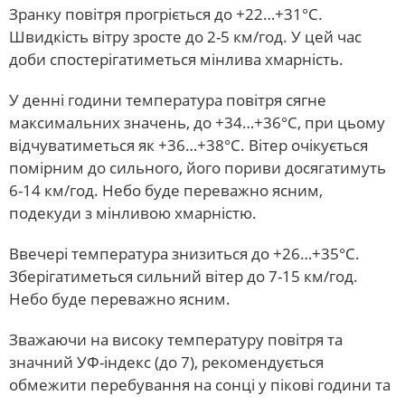
Зранку повітря прогріється до +22…+31°С.
Швидкість вітру зросте до 2-5 км/год. У цей час
доби спостерігатиметься мінлива хмарність.
У денні години температура повітря сягне
максимальних значень, до +34…+36°С, при цьому
відчуватиметься як +36…+38°С. Вітер очікується
помірним до сильного, його пориви досягатимуть
6-14 км/год. Небо буде переважно ясним,
подекуди з мінливою хмарністю.
Ввечері температура знизиться до +26…+35°С.
Зберігатиметься сильний вітер до 7-15 км/год.
Небо буде переважно ясним.
Зважаючи на високу температуру повітря та
значний УФ-індекс (до 7), рекомендується
обмежити перебування на сонці у пікові години та