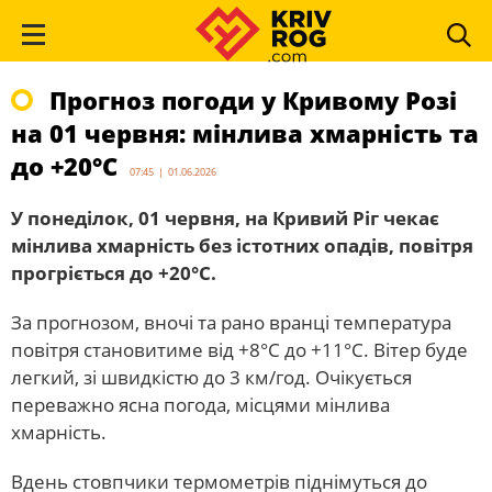
Прогноз погоди у Кривому Розі
на 01 червня: мінлива хмарність та
до +20°С
07:45 | 01.06.2026
У понеділок, 01 червня, на Кривий Ріг чекає
мінлива хмарність без істотних опадів, повітря
прогріється до +20°С.
За прогнозом, вночі та рано вранці температура
повітря становитиме від +8°С до +11°С. Вітер буде
легкий, зі швидкістю до 3 км/год. Очікується
переважно ясна погода, місцями мінлива
хмарність.
Вдень стовпчики термометрів піднімуться до