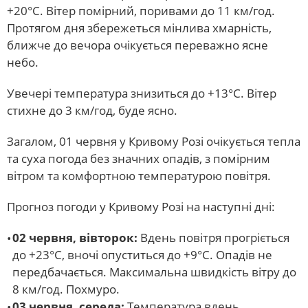
+20°С. Вітер помірний, поривами до 11 км/год.
Протягом дня збережеться мінлива хмарність,
ближче до вечора очікується переважно ясне
небо.
Увечері температура знизиться до +13°С. Вітер
стихне до 3 км/год, буде ясно.
Загалом, 01 червня у Кривому Розі очікується тепла
та суха погода без значних опадів, з помірним
вітром та комфортною температурою повітря.
Прогноз погоди у Кривому Розі на наступні дні:
02 червня, вівторок:
Вдень повітря прогріється
до +23°С, вночі опуститься до +9°С. Опадів не
передбачається. Максимальна швидкість вітру до
8 км/год. Похмуро.
03 червня, середа:
Температура вдень