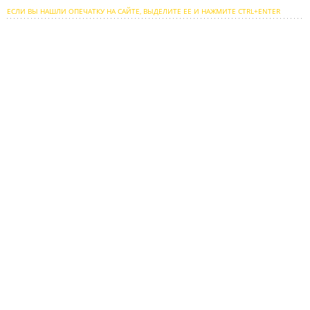
ЕСЛИ ВЫ НАШЛИ ОПЕЧАТКУ НА САЙТЕ, ВЫДЕЛИТЕ ЕЕ И НАЖМИТЕ CTRL+ENTER