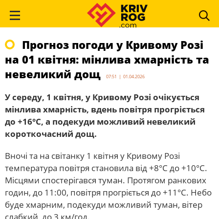
Прогноз погоди у Кривому Розі
на 01 квітня: мінлива хмарність та
невеликий дощ
07:51 | 01.04.2026
У середу, 1 квітня, у Кривому Розі очікується
мінлива хмарність, вдень повітря прогріється
до +16°С, а подекуди можливий невеликий
короткочасний дощ.
Вночі та на світанку 1 квітня у Кривому Розі
температура повітря становила від +8°С до +10°С.
Місцями спостерігався туман. Протягом ранкових
годин, до 11:00, повітря прогріється до +11°С. Небо
буде хмарним, подекуди можливий туман, вітер
слабкий, до 3 км/год.