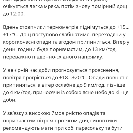
очікується легка мряка, потім знову помірний дощ
до 12:00.
Вдень стовпчики термометрів піднімуться до +15…
+17°С. Дощ поступово слабшатиме, переходячи у
короткочасні опади та згодом припиниться. Вітер у
денні години буде поривчастим, до 13 км/год,
переважно південно-східного напрямку.
У вечірній час доби прогнозується прояснення,
повітря прогріється до +18…+20°С. Опади повністю
припиняться, а вітер ослабне до 9 км/год, пізніше
до 4 км/год, приносячи із собою ясне небо до кінця
доби.
У зв’язку з високою ймовірністю опадів та
поривчастим вітром протягом дня, синоптики
рекомендують мати при собі парасольку та бути