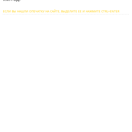
ЕСЛИ ВЫ НАШЛИ ОПЕЧАТКУ НА САЙТЕ, ВЫДЕЛИТЕ ЕЕ И НАЖМИТЕ CTRL+ENTER