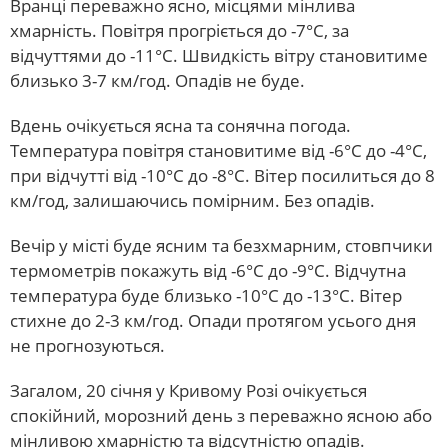
Вранці переважно ясно, місцями мінлива
хмарність. Повітря прогріється до -7°C, за
відчуттями до -11°C. Швидкість вітру становитиме
близько 3-7 км/год. Опадів не буде.
Вдень очікується ясна та сонячна погода.
Температура повітря становитиме від -6°C до -4°C,
при відчутті від -10°C до -8°C. Вітер посилиться до 8
км/год, залишаючись помірним. Без опадів.
Вечір у місті буде ясним та безхмарним, стовпчики
термометрів покажуть від -6°C до -9°C. Відчутна
температура буде близько -10°C до -13°C. Вітер
стихне до 2-3 км/год. Опади протягом усього дня
не прогнозуються.
Загалом, 20 січня у Кривому Розі очікується
спокійний, морозний день з переважно ясною або
мінливою хмарністю та відсутністю опадів.