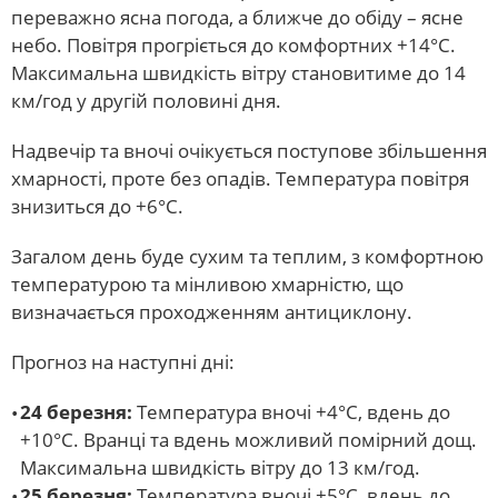
переважно ясна погода, а ближче до обіду – ясне
небо. Повітря прогріється до комфортних +14°С.
Максимальна швидкість вітру становитиме до 14
км/год у другій половині дня.
Надвечір та вночі очікується поступове збільшення
хмарності, проте без опадів. Температура повітря
знизиться до +6°С.
Загалом день буде сухим та теплим, з комфортною
температурою та мінливою хмарністю, що
визначається проходженням антициклону.
Прогноз на наступні дні:
24 березня:
Температура вночі +4°С, вдень до
+10°С. Вранці та вдень можливий помірний дощ.
Максимальна швидкість вітру до 13 км/год.
25 березня:
Температура вночі +5°С, вдень до