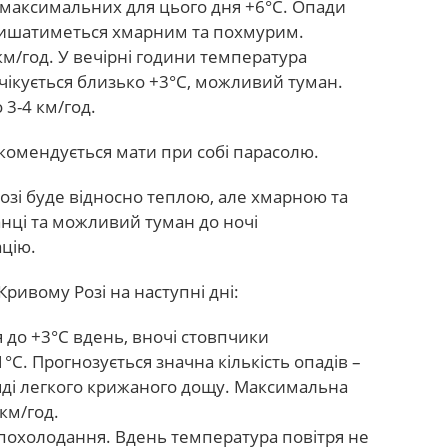
о максимальних для цього дня +6°С. Опади
лишатиметься хмарним та похмурим.
км/год. У вечірні години температура
 очікується близько +3°С, можливий туман.
 3-4 км/год.
екомендується мати при собі парасолю.
Розі буде відносно теплою, але хмарною та
нці та можливий туман до ночі
цію.
ривому Розі на наступні дні:
я до +3°С вдень, вночі стовпчики
°С. Прогнозується значна кількість опадів –
яді легкого крижаного дощу. Максимальна
км/год.
похолодання. Вдень температура повітря не