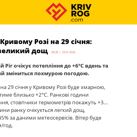
Кривому Розі на 29 січня:
евеликий дощ
08:38 | 29.01.2026
ий Ріг очікує потепління до +6°С вдень та
ий зміниться похмурою погодою.
 на 29 січня у Кривому Розі буде хмарною,
тиме близько +2°С. Ранкові години
ння, стовпчики термометрів покажуть +3…
дини ранку очікується легкий дощ,
45% за даними метеосервісів. Вітер буде
м/год.