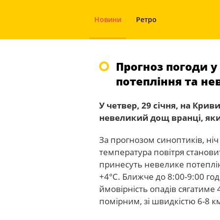
Новини
Ретро
Прогноз погоди у 
потепління та н
У четвер, 29 січня, на Крив
невеликий дощ вранці, як
За прогнозом синоптиків, ніч
температура повітря станови
принесуть невелике потеплі
+4°С. Ближче до 8:00-9:00 го
ймовірність опадів сягатиме 
помірним, зі швидкістю 6-8 к