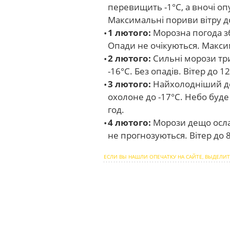
перевищить -1°С, а вночі опу
Максимальні пориви вітру до
1 лютого:
Морозна погода зб
Опади не очікуються. Максим
2 лютого:
Сильні морози три
-16°С. Без опадів. Вітер до 1
3 лютого:
Найхолодніший ден
охолоне до -17°С. Небо буде 
год.
4 лютого:
Морози дещо ослаб
не прогнозуються. Вітер до 8
ЕСЛИ ВЫ НАШЛИ ОПЕЧАТКУ НА САЙТЕ, ВЫДЕЛИТ