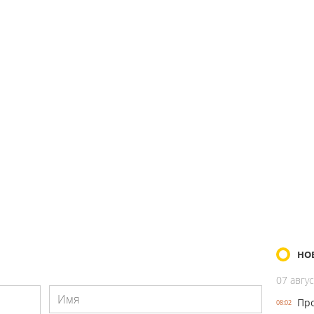
НО
07 авгус
Про
08:02