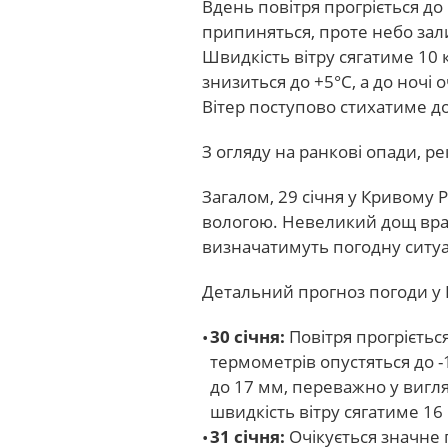
Вдень повітря прогріється д
припиняться, проте небо за
Швидкість вітру сягатиме 10 
знизиться до +5°С, а до ночі
Вітер поступово стихатиме до
З огляду на ранкові опади, р
Загалом, 29 січня у Кривому 
вологою. Невеликий дощ вра
визначатимуть погодну ситуа
Детальний прогноз погоди у К
30 січня:
Повітря прогрієтьс
термометрів опустяться до -1
до 17 мм, переважно у вигл
швидкість вітру сягатиме 16 
31 січня:
Очікується значне 