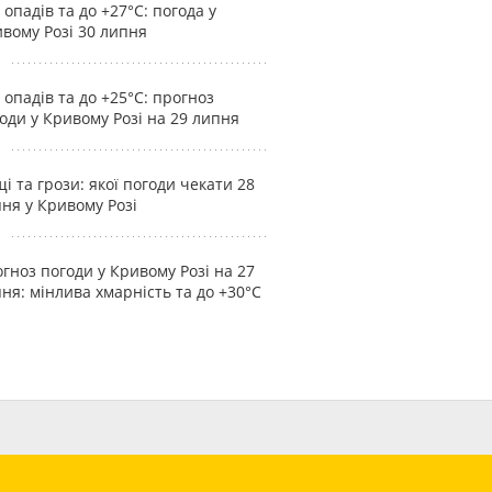
 опадів та до +27°С: погода у
вому Розі 30 липня
 опадів та до +25°С: прогноз
оди у Кривому Розі на 29 липня
і та грози: якої погоди чекати 28
ня у Кривому Розі
гноз погоди у Кривому Розі на 27
ня: мінлива хмарність та до +30°С