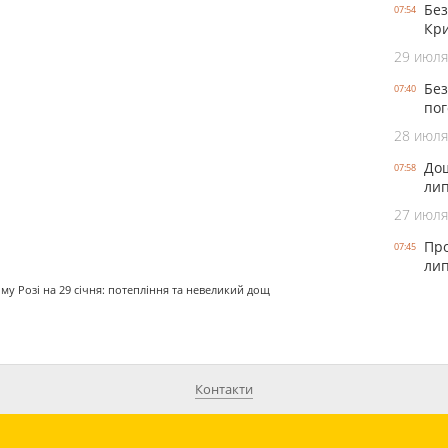
Без
07:54
Кри
29 июля
Без
07:40
пог
28 июля
Дощ
07:58
лип
27 июля
Про
07:45
лип
у Розі на 29 січня: потепління та невеликий дощ
Контакти