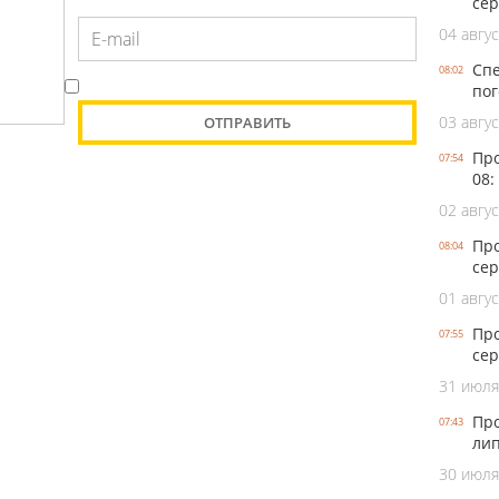
сер
04 авгус
Спе
08:02
пог
03 авгус
Про
07:54
08:
02 авгус
Про
08:04
сер
01 авгус
Про
07:55
сер
31 июля
Про
07:43
лип
30 июля