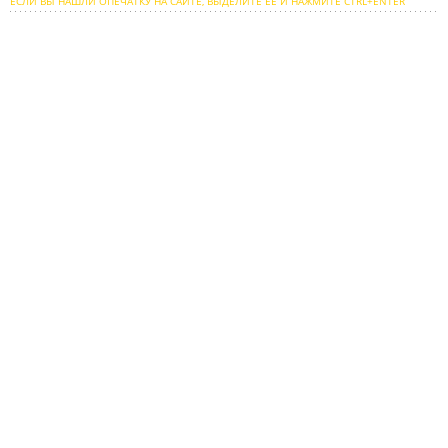
ЕСЛИ ВЫ НАШЛИ ОПЕЧАТКУ НА САЙТЕ, ВЫДЕЛИТЕ ЕЕ И НАЖМИТЕ CTRL+ENTER