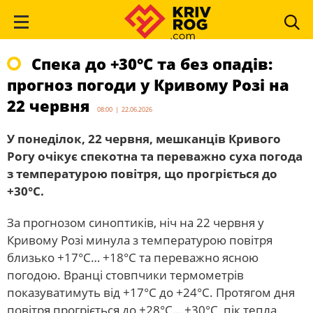
Спека до +30°С та без опадів:
прогноз погоди у Кривому Розі на
22 червня
08:00 | 22.06.2026
У понеділок, 22 червня, мешканців Кривого
Рогу очікує спекотна та переважно суха погода
з температурою повітря, що прогріється до
+30°С.
За прогнозом синоптиків, ніч на 22 червня у
Кривому Розі минула з температурою повітря
близько +17°С… +18°С та переважно ясною
погодою. Вранці стовпчики термометрів
показуватимуть від +17°С до +24°С. Протягом дня
повітря прогріється до +28°С… +30°С, пік тепла