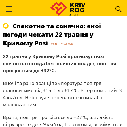
Спекотно та сонячно: якої
погоди чекати 22 травня у
Кривому Розі
07:48 | 22.05.2026
22 травня у Кривому Розі прогнозується
спекотна погода без значних опадів, повітря
прогріється до +32°С.
Вночі та рано вранці температура повітря
становитиме від +15°С до +17°С. Вітер помірний, 3-
4 км/год. Небо буде переважно ясним або
малохмарним.
Вранці повітря прогріється до +27°С, швидкість
вітру зросте до 7-9 км/год. Протягом дня очікується