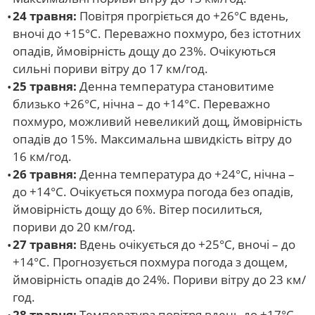
24 травня:
Повітря прогріється до +26°С вдень,
вночі до +15°С. Переважно похмуро, без істотних
опадів, ймовірність дощу до 23%. Очікуються
сильні пориви вітру до 17 км/год.
25 травня:
Денна температура становитиме
близько +26°С, нічна – до +14°С. Переважно
похмуро, можливий невеликий дощ, ймовірність
опадів до 15%. Максимальна швидкість вітру до
16 км/год.
26 травня:
Денна температура до +24°С, нічна –
до +14°С. Очікується похмура погода без опадів,
ймовірність дощу до 6%. Вітер посилиться,
пориви до 20 км/год.
27 травня:
Вдень очікується до +25°С, вночі – до
+14°С. Прогнозується похмура погода з дощем,
ймовірність опадів до 24%. Пориви вітру до 23 км/
год.
28 травня:
Температура повітря вдень до +17°С,