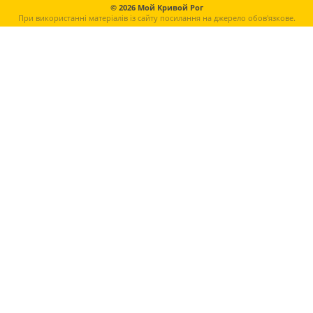
© 2026 Мой Кривой Рог
При використанні матеріалів із сайту посилання на джерело обов'язкове.