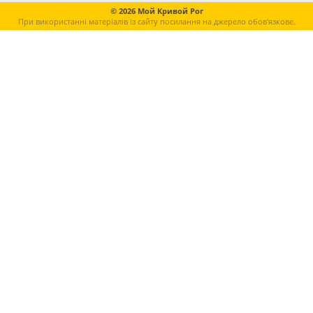
© 2026 Мой Кривой Рог
При використанні матеріалів із сайту посилання на джерело обов'язкове.