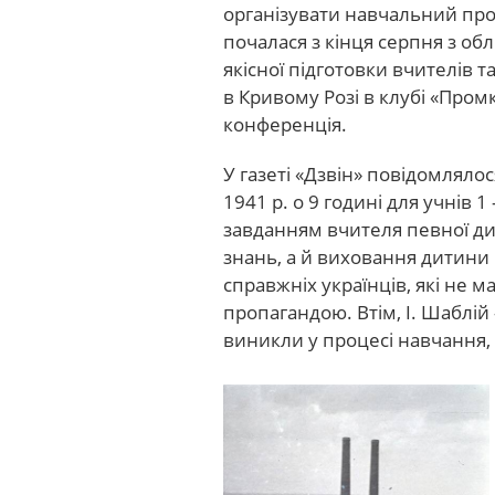
організувати навчальний про
почалася з кінця серпня з об
якісної підготовки вчителів т
в Кривому Розі в клубі «Про
конференція.
У газеті «Дзвін» повідомляло
1941 р. о 9 годині для учнів 
завданням вчителя певної д
знань, а й виховання дитини
справжніх українців, які не
пропагандою. Втім, І. Шаблій 
виникли у процесі навчання, 