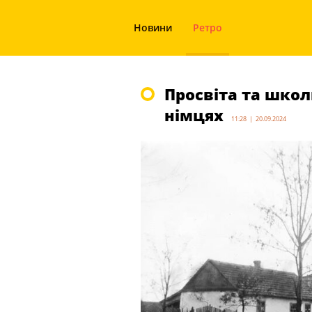
Новини
Ретро
Просвіта та школ
німцях
11:28 | 20.09.2024