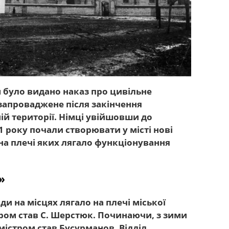
м було видано наказ про цивільне
 запроваджене після закінчення
ій території. Німці увійшовши до
1 року почали створювати у місті нові
 на плечі яких лягало функціонування
»
и на місцях лягало на плечі міської
ром став С. Шерстюк. Починаючи, з зими
містром став Бусурманов. Відділ