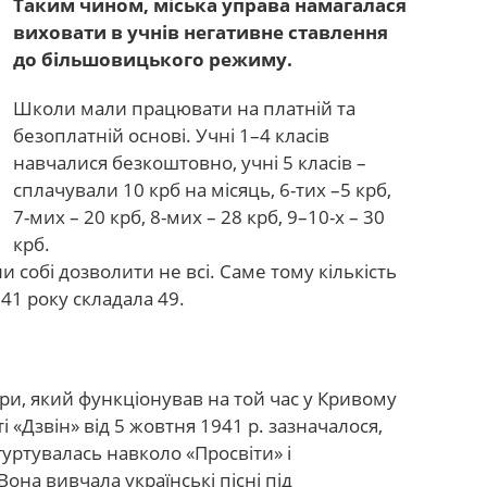
Таким чином, міська управа намагалася
виховати в учнів негативне ставлення
до більшовицького режиму.
Школи мали працювати на платній та
безоплатній основі. Учні 1–4 класів
навчалися безкоштовно, учні 5 класів –
сплачували 10 крб на місяць, 6-тих –5 крб,
7-мих – 20 крб, 8-мих – 28 крб, 9–10-х – 30
крб.
 собі дозволити не всі. Саме тому кількість
41 року складала 49.
и, який функціонував на той час у Кривому
еті «Дзвін» від 5 жовтня 1941 р. зазначалося,
уртувалась навколо «Просвіти» і
Вона вивчала українські пісні під