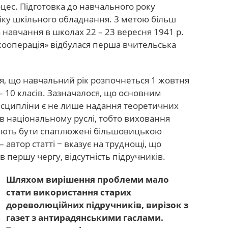
цес. Підготовка до навчального року
ліку шкільного обладнання. З метою більш
а навчання в школах 22 – 23 вересня 1941 р.
мкооперація» відбулася перша вчительська
ся, що навчальний рік розпочнеться 1 жовтня
1 – 10 класів. Зазначалося, що основним
исципліни є не лише надання теоретичних
 в національному руслі, тобто виховання
 мають бути спаплюжені більшовицькою
– автор статті − вказує на труднощі, що
в першу чергу, відсутність підручників.
Шляхом вирішення проблеми мало
стати використання старих
дореволюційних підручників, вирізок з
газет з антирадянськими гаслами.