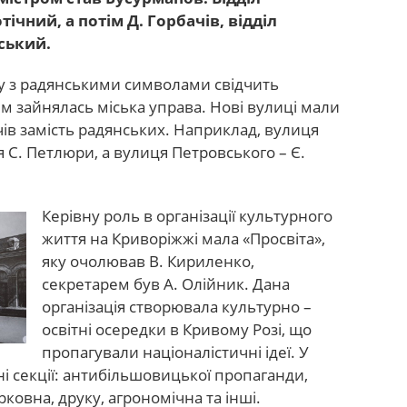
ічний, а потім Д. Горбачів, відділ
ський.
у з радянськими символами свідчить
 зайнялась міська управа. Нові вулиці мали
чів замість радянських. Наприклад, вулиця
 С. Петлюри, а вулиця Петровського – Є.
Керівну роль в організації культурного
життя на Криворіжжі мала «Просвіта»,
яку очолював В. Кириленко,
секретарем був А. Олійник. Дана
організація створювала культурно –
освітні осередки в Кривому Розі, що
пропагували націоналістичні ідеї. У
і секції: антибільшовицької пропаганди,
ковна, друку, агрономічна та інші.