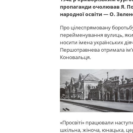
пропаганди очолював Я. Пот
народної освіти — О. Зелен
Про цілеспрямовану боротьб
перейменування вулиць, яким
носити імена українських дія
Першотравнева отримала ім’я
Коновальця.
«Просвіті» працювали наступн
шкільна, жіноча, юнацька, цер