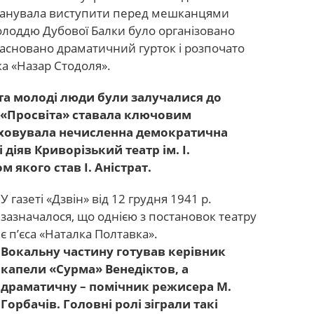
ланувала виступити перед мешканцями
молоддю Дубової Балки було організовано
засновано драматичний гурток і розпочато
а «Назар Стодоля».
та молоді люди були залучалися до
а «Просвіта» ставала ключовим
ховувала нечисленна демократична
 діяв Криворізький театр ім. І.
 якого став І. Аністрат.
У газеті «Дзвін» від 12 грудня 1941 р.
зазначалося, що однією з постановок театру
є п’єса «Наталка Полтавка».
Вокальну частину готував керівник
капели «Сурма» Венедіктов, а
драматичну – помічник режисера М.
Горбачів. Головні ролі зіграли такі