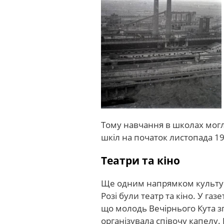
Тому навчання в школах могли
шкіл на початок листопада 19
Театри та кіно
Ще одним напрямком культур
Розі були театр та кіно. У газ
що молодь Вечірнього Кута зг
організувала співочу капелу. 