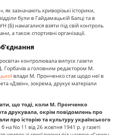
, як зазначають криворізькі історики,
 відділи були в Гайдамацькій Балці та в
УН (Б) намагалися взяти під свій контроль
ани, а також спортивні організації.
об’єднання
«Просвіта» контролювала випуск газети
 Д. Горбачів а головним редактором М.
цької
влади М. Пронченко стає щодо неї в
азета «Дзвін», зокрема, друкує матеріали
ти, що тоді, коли М. Пронченко
та друкувала, окрім повідомлень про
іали про історію та культуру українського
б на No 11 від 26 жовтня 1941 р. у газеті
ав уривок зі своєї поеми під назвою «Симон