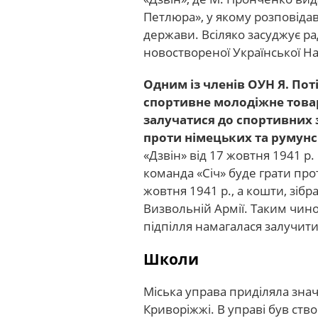
Петлюра», у якому розповідав 
держави. Всіляко засуджує р
новоствореної Української На
Одним із членів ОУН Я. Пот
спортивне молодіжне това
залучатися до спортивних з
проти німецьких та румун
«Дзвін» від 17 жовтня 1941 р
команда «Січ» буде грати про
жовтня 1941 р., а кошти, зібр
Визвольній Армії. Таким чино
підпілля намагалася залучити
Школи
Міська управа приділяла знач
Криворіжжі. В управі був ство