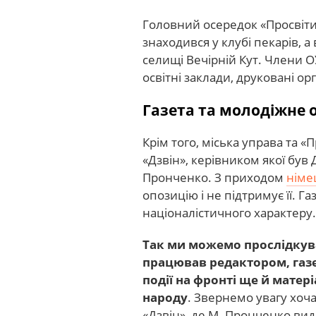
Головний осередок «Просвіти»
знаходився у клубі пекарів, а
селищі Вечірній Кут. Члени О
освітні заклади, друковані орг
Газета та молодіжне 
Крім того, міська управа та 
«Дзвін», керівником якої був
Пронченко. З приходом
німе
опозицію і не підтримує її. Г
націоналістичного характеру.
Так ми можемо прослідкува
працював редактором, газе
події на фронті ще й матер
народу
. Звернемо увагу хоча 
«Дзвін», де М. Пронченко вид