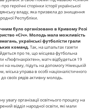
про героїчні сторінки історії української
адянську владу, яка призвела до знищення
родної Республіки.
ічним було організовано в Кривому Розі
риство «Січ». Молодь мала можливість
магань, українські футболісти грали
ських команд.
Так, на шпальтах газети
. йдеться про те, що місцева футбольна
ти «Люфтнахріхтен», матч відбудеться 19
ані на ньому, підуть на допомогу Німецькій
м, міська управа в особі націоналістичного
 до своїх рядів активну молодь.
ну увагу організації освітнього процесу на
рений відділ народної освіти, які мали