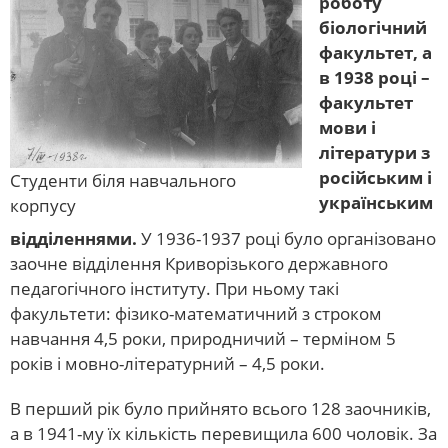
роботу
біологічний
факультет, а
в 1938 році –
факультет
мови і
літератури з
російським і
Студенти біля навчального
українським
корпусу
відділеннями.
У 1936-1937 році було організовано
заочне відділення Криворізького державного
педагогічного інституту. При ньому такі
факультети: фізико-математичний з строком
навчання 4,5 роки, природничий – терміном 5
років і мовно-літературний – 4,5 роки.
В перший рік було прийнято всього 128 заочників,
а в 1941-му їх кількість перевищила 600 чоловік. За