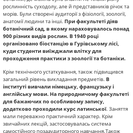
рослинність суходолу, але й представників річок та
морів. Були створені аудиторії з фізіології, зоології,
анатомії людини та інші.
При факультеті діяв
ботанічний сад, в якому нараховувалось понад
900 різних видів рослин. В 1940 році
організовано біостанцію в Гурівському лісі,
куди студенти виїжджали влітку для
проходження практики з зоології та ботаніки.
Крім технічного устаткування, також підвищився
загальний рівень викладання предметів.
В
інституті вивчали німецьку, французьку і
англійську мови. На природничому факультеті
для бажаючих по особливому запису,
додатково проходили курс латинської
. Заняття
мали переважно практичний характер. Крім
звичайних лекцій, застосовувалась система
самостійного позааудиторного навчання.Також