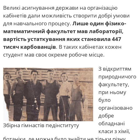
Великі асигнування держави на організацію
кабінетів дали можливість створити добрі умови
для навчального процесу.
Лише один фізико-
математичний факультет мав лабораторії,
вартість устаткування яких становила 447
тисяч карбованців
. В таких кабінетах кожен
студент мав своє окреме робоче місце.
З відкриттям
природничого
факультету,
при ньому
було
організовано
добре
обладнані
Збірна гімнастів педінституту
класи з хімії,
ботаніки, де можна було знайти не тільки різну