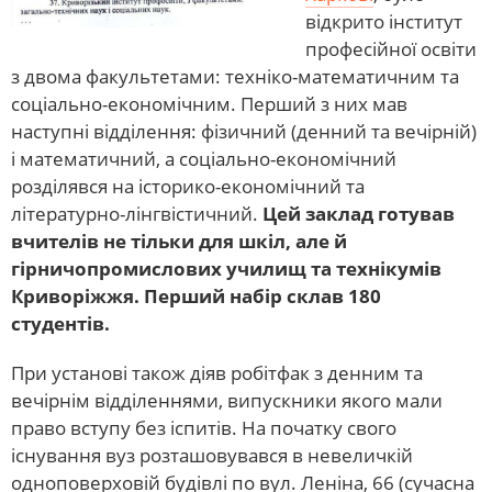
відкрито інститут
професійної освіти
з двома факультетами: техніко-математичним та
соціально-економічним. Перший з них мав
наступні відділення: фізичний (денний та вечірній)
і математичний, а соціально-економічний
розділявся на історико-економічний та
літературно-лінгвістичний.
Цей заклад готував
вчителів не тільки для шкіл, але й
гірничопромислових училищ та технікумів
Криворіжжя. Перший набір склав 180
студентів.
При установі також діяв робітфак з денним та
вечірнім відділеннями, випускники якого мали
право вступу без іспитів. На початку свого
існування вуз розташовувався в невеличкій
одноповерховій будівлі по вул. Леніна, 66 (сучасна