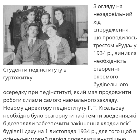
З огляду на
незадовільний
хід
спорудження,
що проводилось
трестом «Руда» у
1934 р., виникла
необхідність
створення
Студенти педінституту в
окремого
гуртожитку
будівельного
осередку при педінституті, який мав продовжити
роботи силами самого навчального закладу.
Новому директору педінституту Г. Т. Кісельову
необхідно було розгорнути такі темпи зведення,які
б дозволяли забезпечити закінчення кладки всієї
будівлі і даху на 1 листопада 1934 р., для того щоб в
осінньо-зимовий період проводити внутрішню