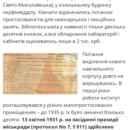
Свято-Миколаївська), у колишньому будинку
окрфінвідділу. Кімнати відзначались поганою
пристосованістю для семінарських і лекційних
занять. Бібліотека мала у наявності тільки декілька
десятків книжок, а все обладнання лабораторій і
кабінетів оцінювалось лише в 2 тис. крб.
Питання
виділення нового
навчального
корпусу довго не
вирішувалось. В
перші роки
роботи інститут
розташовувався у різних малопристосованих
приміщеннях – до 1935 р. їх було змінено близько
десяти.
13 квітня 1931 р. на засіданні президії
міськради (протокол No 7, § 911) здійснено