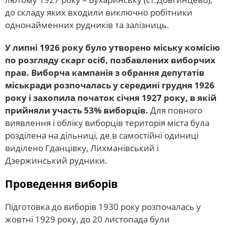
до складу яких входили виключно робітники
однонайменних рудників та залізниць.
У липні 1926 року було утворено міську комісію
по розгляду скарг осіб, позбавлених виборчих
прав. Виборча кампанія з обрання депутатів
міськради розпочалась у середині грудня 1926
року і захопила початок січня 1927 року, в якій
прийняли участь 53% виборців.
Для повного
виявлення і обліку виборців територія міста була
розділена на дільниці, де в самостійні одиниці
виділено Гданцівку, Лихманівський і
Дзержинський рудники.
Проведення виборів
Підготовка до виборів 1930 року розпочалась у
жовтні 1929 року, до 20 листопада були