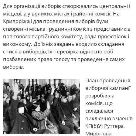
Для організації виборів створювались центральні і
місцеві, а у великих містах і районні комісії. На
Криворіжжі для проведення виборів були
створенні міська і рудничні комісії з представників
повітового партійного комітету, ради профспілок і
виконкому. До їхніх завдань входило складання
списків виборців, їх перевірка відносно осіб
позбавлених права голосу та проведення самих
виборів.
План проведення
виборчої кампанії
розробляла
комісія, що
складалася
виключно з членів
КП(б)У: Руттера,
Миронова,