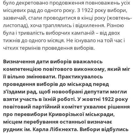
було декретовано продовження повноважень усіх
місцевих рад до одного року. З 1922 року вибори,
зазвичай, стали проводитися в кінці року (жовтень-
листопад), хоча траплялись і відхилення. Різною
була і тривалість виборчих кампаній – від двох
тижнів до одного місяця. Не існувало на той час і
чітких термінів проведення виборів.
Визначення дати виборів вважалось
компетенцією повітового виконкому, який міг
її вільно змінювати. Практикувалось
проведення виборів до міськрад перед
з’їздами рад, щоб новообрані депутати могли
взяти участь в їхній роботі. У жовтні 1922 року
повітовий партійний комітет ухвалює рішення
про перевибори Криворізької міськради,
місцем перебування останньої визначає
рудник ім. Карла Лібкнехта. Вибори відбулись