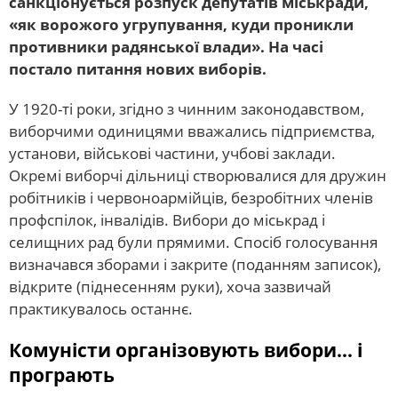
санкціонується розпуск депутатів міськради,
«як ворожого угрупування, куди проникли
противники радянської влади». На часі
постало питання нових виборів.
У 1920-ті роки, згідно з чинним законодавством,
виборчими одиницями вважались підприємства,
установи, військові частини, учбові заклади.
Окремі виборчі дільниці створювалися для дружин
робітників і червоноармійців, безробітних членів
профспілок, інвалідів. Вибори до міськрад і
селищних рад були прямими. Спосіб голосування
визначався зборами і закрите (поданням записок),
відкрите (піднесенням руки), хоча зазвичай
практикувалось останнє.
Комуністи організовують вибори… і
програють