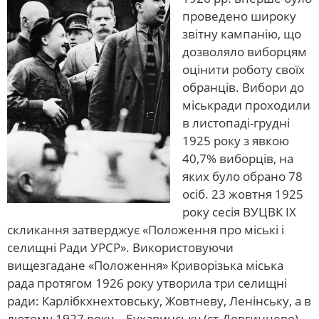
проведено широку
звітну кампанію, що
дозволяло виборцям
оцінити роботу своїх
обранців. Вибори до
міськради проходили
в листопаді-грудні
1925 року з явкою
40,7% виборців, на
яких було обрано 78
осіб. 23 жовтня 1925
року сесія ВУЦВК ІХ
скликання затверджує «Положення про міські і
селищні Ради УРСР». Використовуючи
вищезгадане «Положення» Криворізька міська
рада протягом 1926 року утворила три селищні
ради: Карлібкхнехтовську, Жовтневу, Ленінську, а в
лютому 1927 року – Бухаринську (ст.Довгинцево),