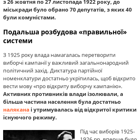
з 26 жовтня по 27 листопада 1922 року, до
міськради було обрано 70 депутатів, з яких 40
були комуністами.
Подальша розбудова «правильної»
системи
З 1925 року влада намагалась перетворити
виборчі кампанії у важливий загальнонародний
політичний захід. Диктатура партійної
номенклатури достатньо укріпилась, щоб відкрито
вести мову «про відкриту виборчу кампанію».
Активних противників влади ізолювали, а
більша частина населення була достатньо
налякана
і утримувалась від відкритої критики
існуючого режиму.
Під час виборів 1925-
1926 рр. вперше було