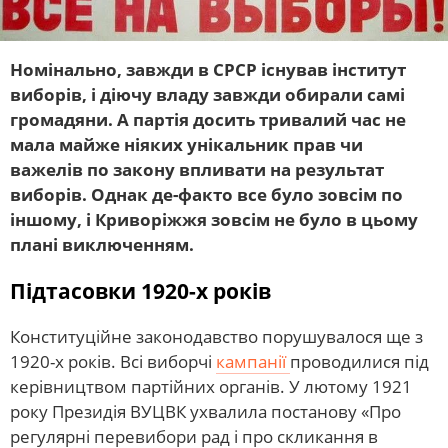
Номінально, завжди в СРСР існував інститут
виборів, і діючу владу завжди обирали самі
громадяни. А партія досить тривалий час не
мала майже ніяких унікальник прав чи
важелів по закону впливати на результат
виборів. Однак де-факто все було зовсім по
іншому, і Криворіжжя зовсім не було в цьому
плані виключенням.
Підтасовки 1920-х років
Конституційне законодавство порушувалося ще з
1920-х років. Всі виборчі
кампанії
проводилися під
керівництвом партійних органів. У лютому 1921
року Президія ВУЦВК ухвалила постанову «Про
регулярні перевибори рад і про скликання в