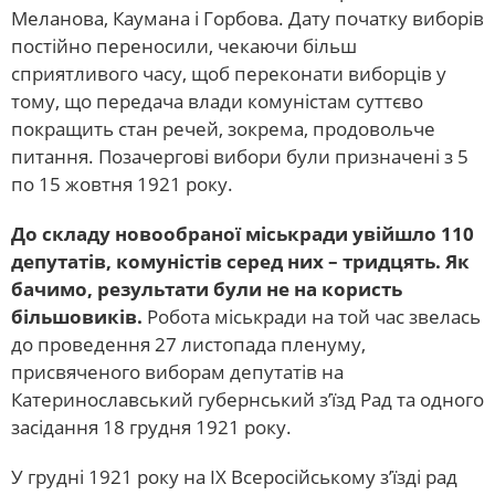
Меланова, Каумана і Горбова. Дату початку виборів
постійно переносили, чекаючи більш
сприятливого часу, щоб переконати виборців у
тому, що передача влади комуністам суттєво
покращить стан речей, зокрема, продовольче
питання. Позачергові вибори були призначені з 5
по 15 жовтня 1921 року.
До складу новообраної міськради увійшло 110
депутатів, комуністів серед них – тридцять. Як
бачимо, результати були не на користь
більшовиків.
Робота міськради на той час звелась
до проведення 27 листопада пленуму,
присвяченого виборам депутатів на
Катеринославський губернський з’їзд Рад та одного
засідання 18 грудня 1921 року.
У грудні 1921 року на ІХ Всеросійському з’їзді рад