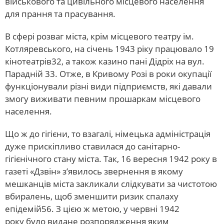
військового та цивільного місцевого населення
для прання та прасування.
В сфері розваг міста, крім місцевого театру ім.
Котляревського, на січень 1943 ріку працювало 19
кінотеатрів32, а також казино пані Дідріх на вул.
Парадній 33. Отже, в Кривому Розі в роки окупації
функціонували різні види підприємств, які давали
змогу виживати певним прошаркам місцевого
населення.
Що ж до гігієни, то взагалі, німецька адміністрація
дуже прискіпливо ставилася до санітарно-
гігієнічного стану міста. Так, 16 вересня 1942 року в
газеті «Дзвін» з’явилось звернення в якому
мешканців міста закликали слідкувати за чистотою
вбиралень, щоб зменшити ризик спалаху
епідемій56. З цією ж метою, у червні 1942
року було видане розпорядження яким