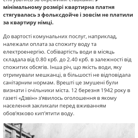
мінімальному розмірі квартирна платня
стягувалась з фольксдойче і зовсім не платили
за квартиру німці.
До вартості комунальних послуг, наприклад,
належали оплата за спожиту воду та
електроенергію. Собівартість води в місяць
складала від 0.80 крб. до 2.40 крб. в залежності від
спожитих обсягів. Інша річ, що якість води, яку
отримували мешканці, в більшості не відповідала
санітарним нормам. Врешті це змушені були
визнати і очільники міста. 12 березня 1942 року в
газеті «Дзвін» з’явилось оголошення в якому
населення закликали перед вживанням
обов’язково кип’ятити воду.