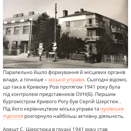
Паралельно йшло формування й місцевих органів
влади, а точніше –
міської управи
. Сьогодні відомо,
що така в Кривому Розі протягом 1941 року була
під контролем представників ОУН(Б). Першим
бургомістром Кривого Рогу був Сергій Шерстюк .
Під його керівництвом міська управа та
оунівське
підпілля
розгорнуло найбільш активну діяльність.
Арешт С. Шерстюка в грудні 1941 року став