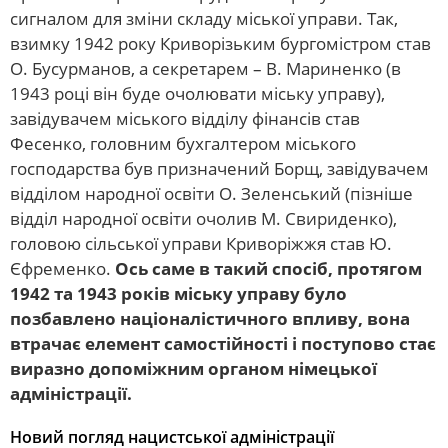
сигналом для зміни складу міської управи. Так,
взимку 1942 року Криворізьким бургомістром став
О. Бусурманов, а секретарем – В. Мариненко (в
1943 році він буде очолювати міську управу),
завідувачем міського відділу фінансів став
Фесенко, головним бухгалтером міського
господарства був призначений Борщ, завідувачем
відділом народної освіти О. Зеленський (пізніше
відділ народної освіти очолив М. Свириденко),
головою сільської управи Криворіжжя став Ю.
Єфременко.
Ось саме в такий спосіб, протягом
1942 та 1943 років міську управу було
позбавлено націоналістичного впливу, вона
втрачає елемент самостійності і поступово стає
виразно допоміжним органом німецької
адміністрації.
Новий погляд нацистської адміністрації