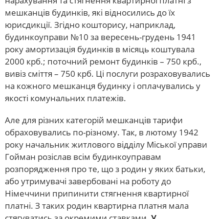
нарахування та стягнення квартирної платні з
мешканців будинків, які відносились до їх
юрисдикції. Згідно кошторису, наприклад,
будинкоуправи №10 за вересень-грудень 1941
року амортизація будинків в місяць коштувала
2000 крб.; поточний ремонт будинків – 750 крб.,
вивіз сміття – 750 крб. Ці послуги розраховувались
на кожного мешканця будинку і оплачувались у
якості комунальних платежів.
Але для різних категорій мешканців тарифи
обраховувались по-різному. Так, в лютому 1942
року начальник житлового відділу Міської управи
Гойман розіслав всім будинкоуправам
розпорядження про те, що з родин у яких батьки,
або утримувачі завербовані на роботу до
Німеччини припинити стягнення квартирної
платні. З таких родин квартирна платня мала
стягуватись за окремими ставками.
У