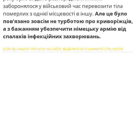
заборонялося у військовий час перевозити тіла
померлих з однієї місцевості в іншу.
Але це було
пов’язано зовсім не турботою про криворіжців,
а з бажанням убезпечити німецьку армію від
спалахів інфекційних захворювань.
ЕСЛИ ВЫ НАШЛИ ОПЕЧАТКУ НА САЙТЕ, ВЫДЕЛИТЕ ЕЕ И НАЖМИТЕ CTRL+ENTER