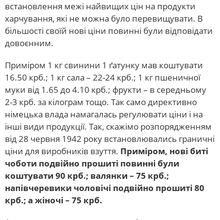
встановлення межі найвищих цін на продукти
харчування, які не можна було перевищувати. В
більшості своїй нові ціни повинні були відповідати
довоєнним.
Приміром 1 кг свинини 1 ґатунку мав коштувати
16.50 крб.; 1 кг сала – 22-24 крб.; 1 кг пшеничної
муки від 1.65 до 4.10 крб.; фрукти – в середньому
2-3 крб. за кілограм тощо. Так само директивно
німецька влада намагалась регулювати ціни і на
інші види продукції. Так, скажімо розпорядженням
від 28 червня 1942 року встановлювались граничні
ціни для виробників взуття.
Приміром, нові биті
чоботи подвійно прошиті повинні були
коштувати 90 крб.; валянки – 75 крб.;
напівчеревики чоловічі подвійно прошиті 80
крб.; а жіночі – 75 крб.