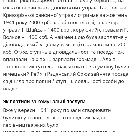
Інший рівень заробітної платні був у керівництва
міської та районної допоміжних управ. Так, голова
Криворізької районної управи отримав за жовтень
1941 року 2000 крб. заробітної платні, секретар
управи І. Шайда – 1400 крб., керуючий справами Г.
Волков – 1400 крб. А найменшою була зарплатня у
діловода, який у цьому ж місяці отримав лише 200
крб. Отже, ступінь відповідальності та посада теж
впливали на рівень зарплати громадян. Але в
тоталітарних суспільствах, якими без сумніву були і
німецький Рейх, і Радянський Союз зайнята посада
свідчила про певний ступінь лояльності особи до
влади.
Як платили за комунальні послуги
Вже у вересні 1941 року почали створювати
будинкоуправи, однією з провідних задач
керівництва яких було