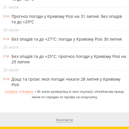
31 июля
Прогноз погоди у Кривому Розі на 31 липня: без опадів
07:43
та до +29°С
30 июля
Без опадів та до +27°С: погода у Кривому Розі 30 липня
07:54
29 июля
Без опадів та до +25°С: прогноз погоди у Кривому Розі на
07:40
29 липня
28 июля
Дощі та грози: якої погоди чекати 28 липня у Кривому
07:58
Розі
Головна
»
Новини
»
Як жили криворіжці в часи окупації: обов’язкова праця,
лазня по середам та тарифи на комуналку
Контакти