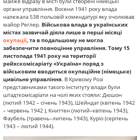
майже відразу в місті були створені німецькі
органи управління. Восени 1941 року влада
належала 538 польовій комендатурі яку очолював
майор Реглер.
Військова влада в українських
містах зазвичай діяла лише в перші місяці
окупації
, та в подальшому не могла
забезпечити повноцінне управління. Тому 15
листопада 1941 року на території
рейхскомісаріату «Україна» поряд з
військовим вводиться окупаційне (німецьке)
цивільне управління
. В Кривому Розі
представниками такого інституту влади були
штадткомісаріати на чолі яких стояли: Дюшон
(лютий 1942 – січень 1943), Шейндат (квітень 1942
– червень 1942 ), Книттен (лютий–квітень 1943),
Фаубель (травень–липень 1943), Куріо (серпень
1943 – лютий 1944).