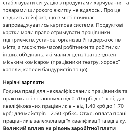
стабілізувати ситуацію з продуктами харчування та
товарами широкого вжитку не вдалось . Про це
свідчить той факт, що в місті починає
запроваджуватись карткова система. Продуктові
картки мали право отримувати працівники
підприємств, установ, організацій та держгоспів
міста, а також тимчасові робітники та робітники
інших об’єднань, які мали ліцензії затверджені
міським комісаром (працівники театру, хорової
капели, капели бандуристів тощо).
Нерівні зарплати
Година праці для некваліфікованих працівників та
практикантів становила від 0.70 крб. до 1 крб; для
кваліфікованих працівників – від 1.40 крб до 1.70
крб; для майстрів – 2.50 крб34. Отже, оплата праці
працівників залежала від їх кваліфікації та від віку.
Великий вплив на рівень заробітної плати