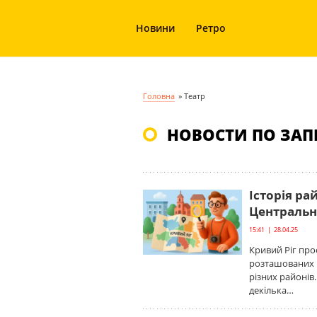
Новини
Ретро
Головна
»
Театр
НОВОСТИ ПО ЗАПР
Історія ра
Центральн
15:41 | 28.04.25
Кривий Ріг про
розташованих п
різних районів.
декілька…