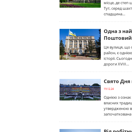
місце, де степ
Тут, серед шахт
спадщина…
Одна з най
Поштовий
Ця вулиця, що 
район, є однією
історії. Сього
дороги XVIII…
Свято Дня 
19.12.24
Однією з ознак
власних традиц
утвердженою в 
започаткована 
Від робітн