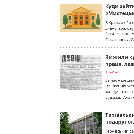
Куди зайти
«Мистець
В Кривому Розі 
дивно, врахову
більше, якщо м
Саксаганський
Як жили кр
праця, ла
| 12.04.25
За час німецько
мешканців міс
заводи та шахт
будівель. Але п
Тернівськи
подарунок
Тернівський ра