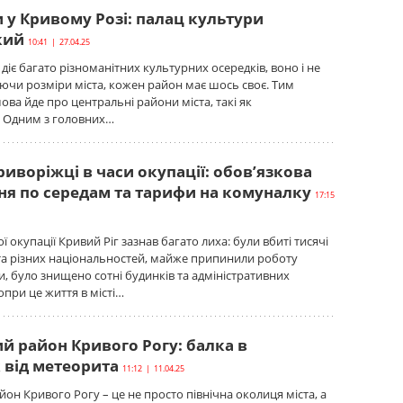
 у Кривому Розі: палац культури
кий
10:41 | 27.04.25
діє багато різноманітних культурних осередків, воно і не
ючи розміри міста, кожен район має шось своє. Тим
ова йде про центральні райони міста, такі як
. Одним з головних…
иворіжці в часи окупації: обов’язкова
зня по середам та тарифи на комуналку
17:15
ї окупації Кривий Ріг зазнав багато лиха: були вбиті тисячі
та різних національностей, майже припинили роботу
и, було знищено сотні будинків та адміністративних
опри це життя в місті…
й район Кривого Рогу: балка в
 від метеорита
11:12 | 11.04.25
йон Кривого Рогу – це не просто північна околиця міста, а