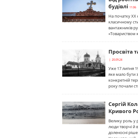
будівлі
11:06 
На початку ХХ с
класичному сти
вантажників р
«Товариством к
Просвіта т
| 20.09.24
Уже 17 липня 1
яке мало бути 
конкретній тер
року почали ст
Сергій Ко
Кривого Р
Велику роль у 
люди творчі й 
доленосні ріше