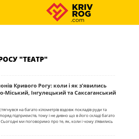
ОСУ "ТЕАТР"
йонів Кривого Рогу: коли і як з’явились
о-Міський, Інгулецький та Саксаганський
стягнувся на багато кілометрів вздовж покладів руди та
оряд підприємств, тому і не дивно що в його складі багато
 Сьогодні ми поговоримо про те, як, коли і чому з’явились