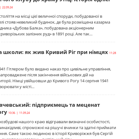
| 22.09.24
толіття на місці цієї величної споруди, побудованої в
лі стояв невеликий будинок, де була розміщена казарма
удника «Дубова Балка», побудована акціонерним
риворізьких залізних руд» в 1891 році. Але так…
а школи: як жив Кривий Ріг при німцях
11:28
941 Гітлером було видано наказ про цивільне управління,
запроваджене після закінчення військових дій на
иторії. Німці увійшовши до Кривого Рогу 14 серпня 1941
ворювати у місті…
лачевський: підприємець та меценат
огу
10:36 | 11.09.24
розбудові нашого краю відігравали визначні особистості,
винахідливі, спроможні на рішучі вчинки та здатні приймати
ння. Саме такою людиною в історії Криворіжжя був Сергій