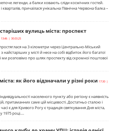
 шепоче легенди, а балки ховають сліди космічних гостей.
 і кварталів, причаїлася унікальна Північна Червона балка –
старіших вулиць міста: проспект
13:46 | 30.03.25
простяглася на 3 кілометри через Центрально-Міський
 з найстаріших у місті й несе на собі відбиток його багатої
дні ми розповімо про шлях проспекту від скромної поштової
міста: як його відзначали у різні роки
17:30 |
 індивідуальності населеного пункту або регіону є наявність
ій, притаманних саме цій місцевості. Достатньо сталою і
часі є для Кривого Рогу є традиція святкування Дня міста,
у 1975 році….
ичого клубу до храму УПЦ: історія однієї