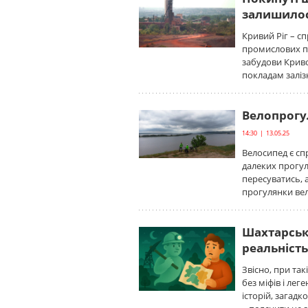
залишило
Кривий Ріг – с
промислових пі
забудови Криво
покладам заліз
Велопрогу
14:30 | 13.05.25
Велосипед є сп
далеких прогу
пересуватись, 
прогулянки вел
Шахтарські
реальність
Звісно, при так
без міфів і ле
історій, загадк