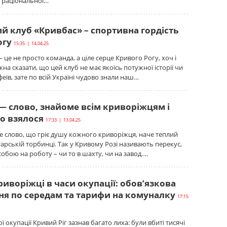
з раціональної…
й клуб «Кривбас» – спортивна гордість
огу
15:35 | 14.04.25
 це не просто команда, а ціле серце Кривого Рогу, хоч і
на сказати, що цей клуб не має якоїсь потужної історії чи
еїв, зате по всій Україні чудово знали наш…
— слово, знайоме всім криворіжцям і
о взялося
17:33 | 13.04.25
е слово, що гріє душу кожного криворіжця, наче теплий
арській торбинці. Так у Кривому Розі називають перекус,
собою на роботу – чи то в шахту, чи на завод….
иворіжці в часи окупації: обов’язкова
зня по середам та тарифи на комуналку
17:15
ї окупації Кривий Ріг зазнав багато лиха: були вбиті тисячі