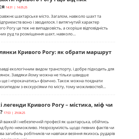
ся
14:31 | 14.05.25
правжнє шахтарське місто. Загалом, навколо шахт та
дприємств воно і зводилося. І витягнутий характер
го Рогу це теж не випадковість, а скоріше відповідність
них руд та розміщення шахт, навколо…
лянки Кривого Рогу: як обрати маршрут
равді екологічним видом транспорту, і добре підходить для
лянок. Завдяки йому можна не тільки швидше
а ще і «прокачатись» фізично. Також можна поєднати
осипедом з екскурсіями по місту, тому можливостей…
 легенди Кривого Рогу – містика, міф чи
?
17:53 | 29.04.25
ій важкій і небезпечній професії як шахтарська, обійтись
генд було неможливо. Незрозумілість щодо певних фактів чи
ова загибель робітників чи навпаки везіння якихось рударів