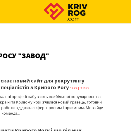
РОСУ "ЗАВОД"
ускає новий сайт для рекрутингу
пеціалістів з Кривого Рогу
12:23 | 3.10.25
житальні професії набувають все більшої популярності на
країні та Кривому Розі, з’явився новий гравець, готовий
роботи в діджитал-сфері простим і приємним. Мова йде
e, команда…
ахти Кривого Рогу і що від них