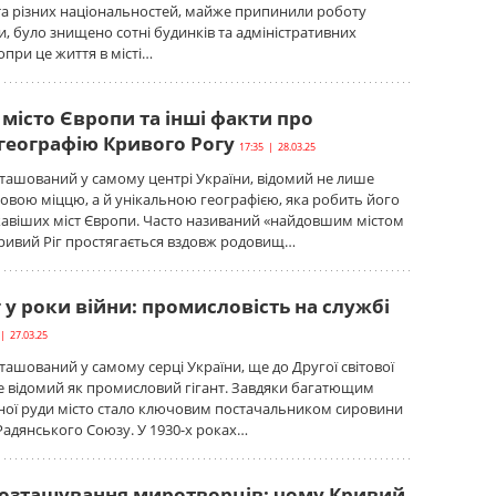
та різних національностей, майже припинили роботу
и, було знищено сотні будинків та адміністративних
опри це життя в місті…
місто Європи та інші факти про
 географію Кривого Рогу
17:35 | 28.03.25
зташований у самому центрі України, відомий не лише
вою міццю, а й унікальною географією, яка робить його
кавіших міст Європи. Часто називаний «найдовшим містом
ривий Ріг простягається вздовж родовищ…
 у роки війни: промисловість на службі
| 27.03.25
зташований у самому серці України, ще до Другої світової
е відомий як промисловий гігант. Завдяки багатющим
зної руди місто стало ключовим постачальником сировини
 Радянського Союзу. У 1930-х роках…
розташування миротворців: чому Кривий