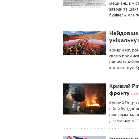
мешканців міс
заводи та шахт
будівель. Але п
Найдовше 
унікальну
Кривий Ріг, ро
своєю промисло
одним із найці
континенту», К
Кривий Ріг
фронту
15:29 
Кривий Ріг, ро
війни був добр
покладам залі
для металургії
Імовірне 