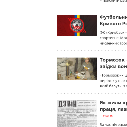
– пояснити це 
Футбольни
Кривого Р
ФК «Кривбас» —
спортивне. Мож
численних троф
Тормозок 
звідки вон
«Тормозок» – ц
пиріжок у шахт
який беруть із 
Як жили кр
праця, ла
| 12.04.25
За час німецько