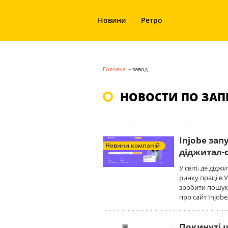
Новини
Ретро
Головна
»
завод
НОВОСТИ ПО ЗАП
Injobe зап
Новини компаній
діджитал-с
У світі, де дід
ринку праці в У
зробити пошук 
про сайт Injob
Покинуті ш