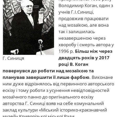
Володимир Коган, один з
учнів Г.І.Синиці,
продовжив працювати
над мозаїкою, але вона
так і залишилась
незавершеною через
хворобу і смерть автора у
1996 р.
Більш ніж через
двадцять років у 2017
Г. Синиця
році В. Коган
повернувся до роботи над мозаїкою та
планував завершити її лише фарбою
. Виконане
ним дуже відрізнялось від первинного авторського
ескізу і тому роботи з усунення невідповідностей
мозаїчного панно до оригінального ескізу
авторства Г. Синиці взяв на себе комунальний
заклад культури «Міський історико-краєзнавчий
музей» Криворізької міської Ради.