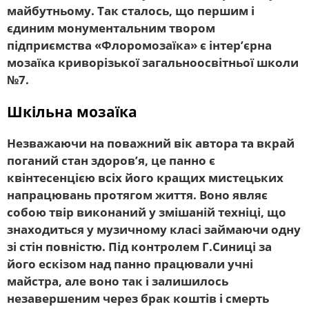
майбутньому. Так сталось, що першим і
єдиним монументальним твором
підприємства «Флоромозаїка» є інтер’єрна
мозаїка криворізької загальноосвітньої школи
№7.
Шкільна мозаїка
Незважаючи на поважний вік автора та вкрай
поганий стан здоров’я, це панно є
квінтесенцією всіх його кращих мистецьких
напрацювань протягом життя. Воно являє
собою твір виконаний у змішаній техніці, що
знаходиться у музичному класі займаючи одну
зі стін повністю. Під контролем Г.Синиці за
його ескізом над панно працювали учні
майстра, але воно так і залишилось
незавершеним через брак коштів і смерть