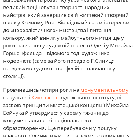
великий поціновувач творчості народних
майстрів, який завершив свій життєвий і творчий
шлях у Кривому Розі. Він відомий своїм інтересом
до «нереалістичного» мистецтва і питання
кольору, який виник у майбутнього митця ще у
роки навчання у художній школі в Одесі у Михайла
Гершенфельда – відомого тоді художника-
модерніста (саме за його порадою Г.Синиця
продовжив художнє професійне навчання у
столиці).
Провчившись чотири роки на
монументальному
факультеті
Київського
художнього інституту, він
засвоїв принципи мистецької концепції Михайла
Бойчука й утвердився у своєму тяжінні до
монументального і національного
образотворення. Ще перебуваючи у пошуку
власного обличчя в мистецтві вже у зрілому віці у