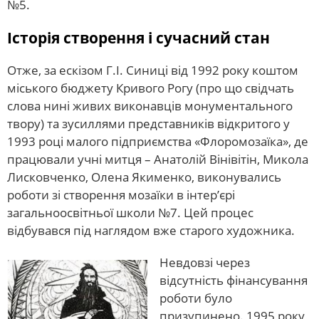
№5.
Історія створення і сучасний стан
Отже, за ескізом Г.І. Синиці від 1992 року коштом
міського бюджету Кривого Рогу (про що свідчать
слова нині живих виконавців монументального
твору) та зусиллями представників відкритого у
1993 році малого підприємства «Флоромозаїка», де
працювали учні митця – Анатолій Вінівітін, Микола
Лисковченко, Олена Якименко, виконувались
роботи зі створення мозаїки в інтер’єрі
загальноосвітньої школи №7. Цей процес
відбувався під наглядом вже старого художника.
Невдовзі через
відсутність фінансування
роботи було
призупинено. 1995 року