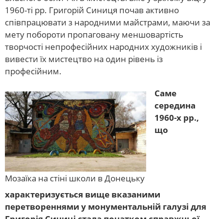
1960-ті рр. Григорій Синиця почав активно
співпрацювати з народними майстрами, маючи за
мету побороти пропаговану меншовартість
творчості непрофесійних народних художників і
вивести їх мистецтво на один рівень із
професійним.
Саме
середина
1960-х рр.,
що
Мозаїка на стіні школи в Донецьку
характеризується вище вказаними
перетвореннями у монументальній галузі для
Григорія Синиці стала початком справжньої