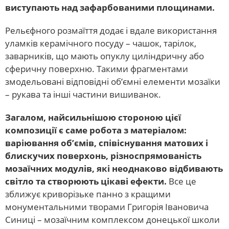
виступають над зафарбованими площинами.
Рельєфного розмаїття додає і вдале використання
уламків керамічного посуду – чашок, тарілок,
заварників, що мають опуклу циліндричну або
сферичну поверхню. Такими фрагментами
змодельовані відповідні об’ємні елементи мозаїки
– рукава та інші частини вишиванок.
Загалом, найсильнішою стороною цієї
композиції є саме робота з матеріалом:
варіювання об’ємів, співіснування матових і
блискучих поверхонь, різноспрямованість
мозаїчних модулів, які неоднаково відбивають
світло та створюють цікаві ефекти.
Все це
зближує криворізьке панно з кращими
монументальними творами Григорія Івановича
Синиці – мозаїчним комплексом донецької школи