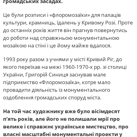
громадських засадах.
Це були розписи і «флоромозаїки» для палаців
культури, крамниць, їдалень у Кривому Розі. Проте
до останніх років життя він прагнув повернутись
до роботи над справжньою монументальною
мозаїкою на стіні і це йому майже вдалося.
1993 року разом з учнями у місті Кривий Ріг, до
якого переїхав на межі 1960-1970-х рр. зі столиці
України, Григорій Синиця заснував мале
підприємство «Флоромозаїка», котре мало
провадити діяльність із монументального
оздоблення громадських споруд міста.
На той час художнику вже було вісімдесят
п’ять років, але його не полишали мрії про
велике і справжнє українське мистецтво, про
власні масштабні монументальні проекти у