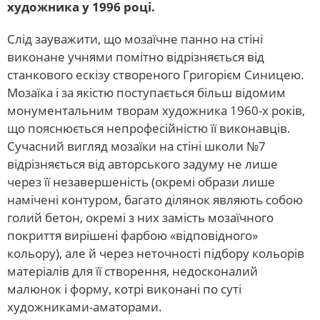
художника у 1996 році.
Слід зауважити, що мозаїчне панно на стіні
виконане учнями помітно відрізняється від
станкового ескізу створеного Григорієм Синицею.
Мозаїка і за якістю поступається більш відомим
монументальним творам художника 1960-х років,
що пояснюється непрофесійністю її виконавців.
Сучасний вигляд мозаїки на стіні школи №7
відрізняється від авторського задуму не лише
через її незавершеність (окремі образи лише
намічені контуром, багато ділянок являють собою
голий бетон, окремі з них замість мозаїчного
покриття вирішені фарбою «відповідного»
кольору), але й через неточності підбору кольорів
матеріалів для її створення, недосконалий
малюнок і форму, котрі виконані по суті
художниками-аматорами.