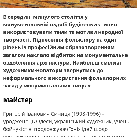
В середині минулого століття у
монументальній оздобі будівель активно
використовували теми та мотиви народної
творчості. Піднесення фольклору на один
рівень із професійним образотворенням
загалом наклало відбиток на монументальне
оздоблення архітектури. Найбільш сміливі
художники-новатори звернулись до
неформального використання фольклорних
засад у монументальних творах.
Майстер
Григорій Іванович Синиця (1908-1996) –
уродженець Одеси, український художник, учень
бойчукістів, продовжувач їхніх ідей щодо
відродження та розвитку українського мистецтва,