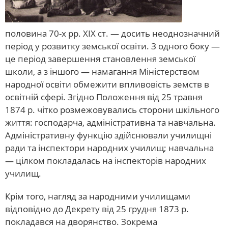
половина 70-х рр. ХІХ ст. — досить неоднозначний
період у розвитку земської освіти. З одного боку —
це період завершення становлення земської
школи, а з іншого — намагання Міністерством
народної освіти обмежити впливовість земств в
освітній сфері. Згідно Положення від 25 травня
1874 р. чітко розмежовувались сторони шкільного
життя: господарча, адміністративна та навчальна.
Адміністративну функцію здійснювали училищні
ради та інспектори народних училищ; навчальна
— цілком покладалась на інспекторів народних
училищ.
Крім того, нагляд за народними училищами
відповідно до Декрету від 25 грудня 1873 р.
покладався на дворянство. Зокрема