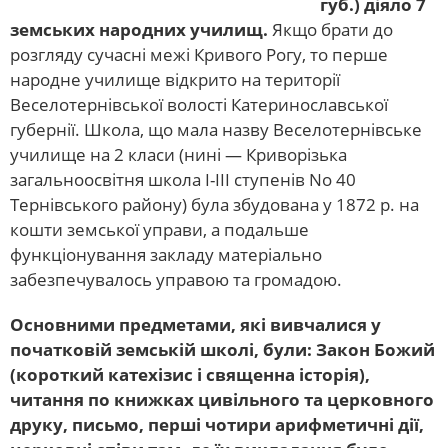
губ.) діяло 7
земських народних училищ.
Якщо брати до
розгляду сучасні межі Кривого Рогу, то перше
народне училище відкрито на території
Веселотернівської волості Катеринославської
губернії. Школа, що мала назву Веселотернівське
училище на 2 класи (нині — Криворізька
загальноосвітня школа І-ІІІ ступенів No 40
Тернівського району) була збудована у 1872 р. на
кошти земської управи, а подальше
функціонування закладу матеріально
забезпечувалось управою та громадою.
Основними предметами, які вивчалися у
початковій земській школі, були: Закон Божий
(короткий катехізис і священна історія),
читання по книжках цивільного та церковного
друку, письмо, перші чотири арифметичні дії,