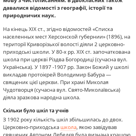
мову з чистописанням. В двокласних також
давалися відомості з географії, історії та
природничих наук.
На кінець ХІХ ст., згідно відомостей «Списка
населенных мест Херсонской губернии» (1896), на
території Криворізької волості діяли 2 церковно-
приходські школи. У 80-х рр. ХІХ ст. започаткована
школа при церкві Різдва Богородиці (сучасна вул.
Українська). У 1897 -1907 рр. Закон Божий у школі
викладав протоієрей Володимир Бабура —
священик цієї церкви. При храмі Миколая
Чудотворця (сучасна вул. Свято-Миколаївська)
діяла зразкова народна школа.
Скільки було шкіл та учнів
З 1902 року кількість шкіл збільшилась до двох.
Церковно-приходська
школа
, якою завідував
священик Автоном Лебедєв була визнана кращою