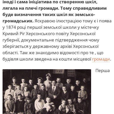
іноді і сама ініціатива по створенню шкіл,
лягала на плечі громади. Тому справедливим
буде визначення таких шкіл як земсько-
громадських.
Яскравою ілюстрацією тому є і поява
у 1874 році першої земської школи у містечку
Кривий Ріг Херсонського повіту Херсонської
губернії, документальне підтвердження чому
зберігається у державному архіві Херсонської
області. Там же знаходимо відомості про те , що
будівля школи зведена на кошти місцевої
громади
.
Перша