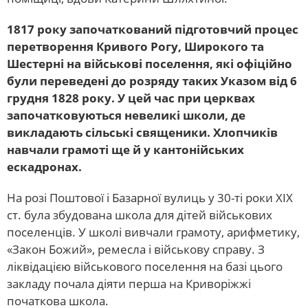
1817 року започаткований підготовчий процес
перетворення Кривого Рогу, Широкого та
Шестерні на військові поселення, які офіційно
були переведені до розряду таких Указом від 6
грудня 1828 року. У цей час при церквах
започатковуються невеликі школи, де
викладають сільські священики. Хлопчиків
навчали грамоті ще й у кантонійських
ескадронах.
На розі Поштової і Базарної вулиць у 30-ті роки ХІХ
ст. була збудована школа для дітей військових
поселенців. У школі вивчали грамоту, арифметику,
«Закон Божий», ремесла і військову справу. З
ліквідацією військового поселення на базі цього
закладу почала діяти перша на Криворіжжі
початкова школа.