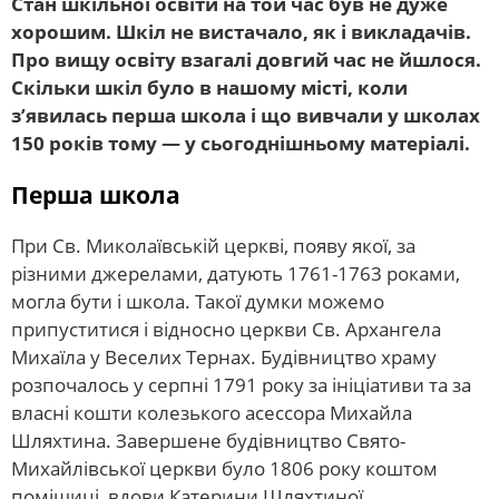
Стан шкільної освіти на той час був не дуже
хорошим. Шкіл не вистачало, як і викладачів.
Про вищу освіту взагалі довгий час не йшлося.
Скільки шкіл було в нашому місті, коли
з’явилась перша школа і що вивчали у школах
150 років тому — у сьогоднішньому матеріалі.
Перша школа
При Св. Миколаївській церкві, появу якої, за
різними джерелами, датують 1761-1763 роками,
могла бути і школа. Такої думки можемо
припуститися і відносно церкви Св. Архангела
Михаїла у Веселих Тернах. Будівництво храму
розпочалось у серпні 1791 року за ініціативи та за
власні кошти колезького асессора Михайла
Шляхтина. Завершене будівництво Свято-
Михайлівської церкви було 1806 року коштом
поміщиці, вдови Катерини Шляхтиної.