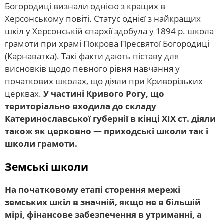
Богородиці визнали однією з кращих в
Херсонському повіті. Статус однієї з найкращих
шкіл у Херсонській єпархії здобула у 1894 р. школа
грамоти при храмі Покрова Пресвятої Богородиці
(Карнаватка). Такі факти дають піставу для
висновків щодо певного рівня навчання у
початкових школах, що діяли при Криворізьких
церквах.
У частині Кривого Рогу, що
територіально входила до складу
Катеринославської губернії в кінці ХІХ ст. діяли
також як церковно — приходські школи так і
школи грамоти.
Земські школи
На початковому етапі сторення мережі
земських шкіл в значній, якщо не в більшій
мірі, фінансове забезпечення в утриманні, а