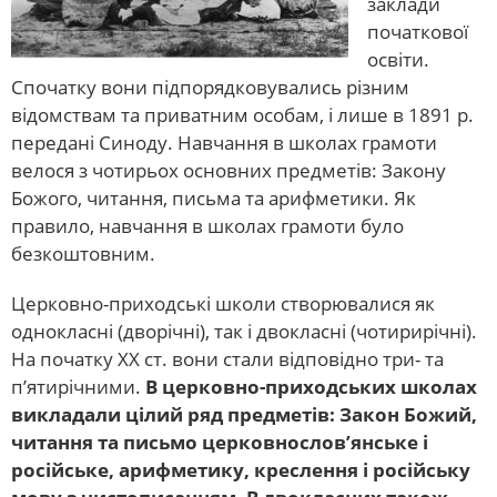
заклади
початкової
освіти.
Спочатку вони підпорядковувались різним
відомствам та приватним особам, і лише в 1891 р.
передані Синоду. Навчання в школах грамоти
велося з чотирьох основних предметів: Закону
Божого, читання, письма та арифметики. Як
правило, навчання в школах грамоти було
безкоштовним.
Церковно-приходські школи створювалися як
однокласні (дворічні), так і двокласні (чотирирічні).
На початку ХХ ст. вони стали відповідно три- та
п’ятирічними.
В церковно-приходських школах
викладали цілий ряд предметів: Закон Божий,
читання та письмо церковнослов’янське і
російське, арифметику, креслення і російську